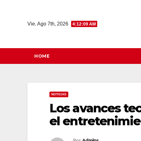
Saltar
al
contenido
Vie. Ago 7th, 2026
4:12:10 AM
HOME
NOTICIAS
Los avances te
el entretenimie
Por
Admins