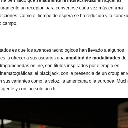
 ha permitido que se
aumente la interactividad
en aquellas
r puramente un receptor, para convertirse cada vez más en
una
acciones. Como el tiempo de espera se ha reducido y la conexi
vo campo.
tados es que los avances tecnológicos han llevado a algunos
les, a ofrecer a sus usuarios una
amplitud de modalidades
de 
 tragamonedas online, con títulos inspirados por ejemplo en
nematográficas; el blackjack, con la presencia de un croupier r
 con sus variantes como la veloz, la americana o la europea. Muc
ligente y con tan solo un clic.