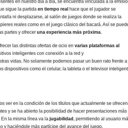
entes en nuestro día a día, se encuentra vinculada a la emisi
e sigue la partida
en tiempo real
hace que el jugador se
talla ni desplazarse, al salón de juegos donde se realiza la
upieres reales como en el juego clásico del bacará. Así se pued
s partes y ofrecer
una experiencia más próxima
.
ecer las distintas ofertas de ocio en
varias plataformas al
tivos inteligentes con conexión a la red y
tras vidas. No solamente podemos pasar un buen rato frente a 
ispositivos como el celular, la tableta o el televisor inteligen
 ver en la condición de los títulos que actualmente se ofrecen
es y se ha abierto la posibilidad de hacer presentaciones más
 En la misma línea va la
jugabilidad
, permitiendo al usuario m
o y haciéndole más partícipe del avance del juego.