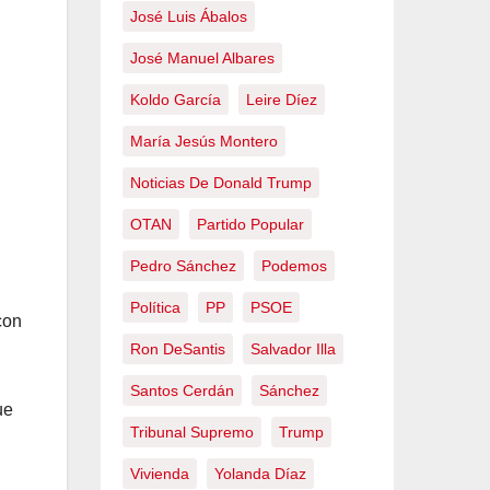
José Luis Ábalos
José Manuel Albares
Koldo García
Leire Díez
María Jesús Montero
Noticias De Donald Trump
OTAN
Partido Popular
Pedro Sánchez
Podemos
Política
PP
PSOE
con
Ron DeSantis
Salvador Illa
Santos Cerdán
Sánchez
ue
Tribunal Supremo
Trump
Vivienda
Yolanda Díaz