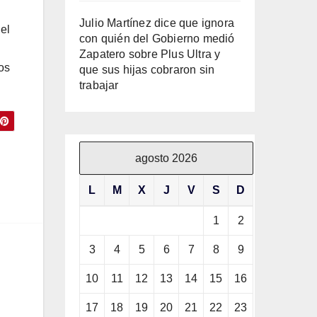
Julio Martínez dice que ignora
 el
con quién del Gobierno medió
Zapatero sobre Plus Ultra y
os
que sus hijas cobraron sin
trabajar
agosto 2026
L
M
X
J
V
S
D
1
2
3
4
5
6
7
8
9
10
11
12
13
14
15
16
17
18
19
20
21
22
23