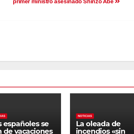
primer ministro asesinado Shinzo Abe
CIAS
NOTICIAS
s españoles se
La oleada de
n de vacaciones
incendios «sin