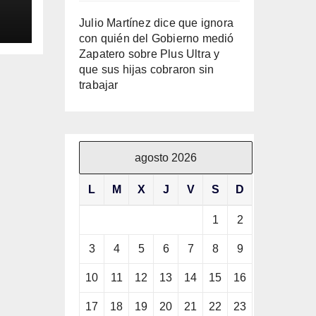
Julio Martínez dice que ignora
ila
con quién del Gobierno medió
Zapatero sobre Plus Ultra y
que sus hijas cobraron sin
trabajar
agosto 2026
L
M
X
J
V
S
D
1
2
3
4
5
6
7
8
9
10
11
12
13
14
15
16
17
18
19
20
21
22
23