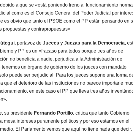
ón debido a que se «está poniendo freno al funcionamiento norma
udicial como es el Consejo General del Poder Judicial por intere
que es obvio que tanto el PSOE como el PP están pensando en 
us propuestas y contrapropuestas».
útegui,
portavoz de
Jueces y Juezas para la Democracia,
es
obierno y PP es un «fracaso para todos porque tres años de
ción no beneficia a nadie, perjudica a la Administración de
ue tenemos un órgano de gobierno de los jueces con mandato
o solo puede ser perjudicial. Para los jueces supone una forma d
a que el deterioro de las instituciones no parece importarle mu
ncionamiento, en este caso el PP que lleva tres años inventánd
ón».
e,
su presidente
Fernando Portillo,
critica que tanto Gobierno
 mesa intereses puramente políticos y por eso estamos en el
 medio. El Parlamento vemos que aquí no tiene nada que decir,