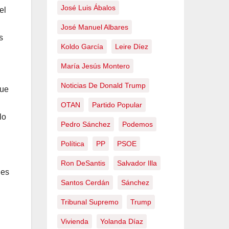
José Luis Ábalos
el
José Manuel Albares
s
Koldo García
Leire Díez
María Jesús Montero
Noticias De Donald Trump
que
OTAN
Partido Popular
lo
Pedro Sánchez
Podemos
Política
PP
PSOE
Ron DeSantis
Salvador Illa
nes
Santos Cerdán
Sánchez
Tribunal Supremo
Trump
Vivienda
Yolanda Díaz