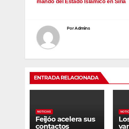
mando del Estado Islámico en Siria
de
entradas
Por
Admins
ENTRADA RELACIONADA
NOTICIAS
NOTI
Feijóo acelera sus
Lo
contactos
va