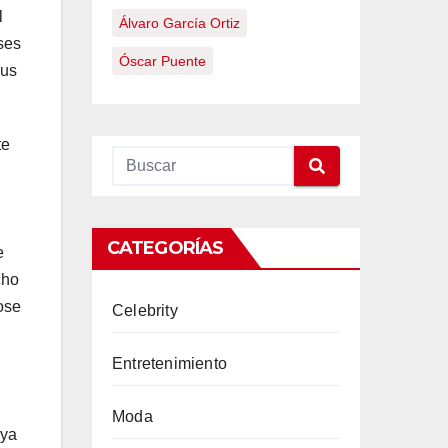
l
Álvaro García Ortiz
ses
Óscar Puente
sus
te
CATEGORÍAS
e
cho
ose
Celebrity
Entretenimiento
Moda
 ya