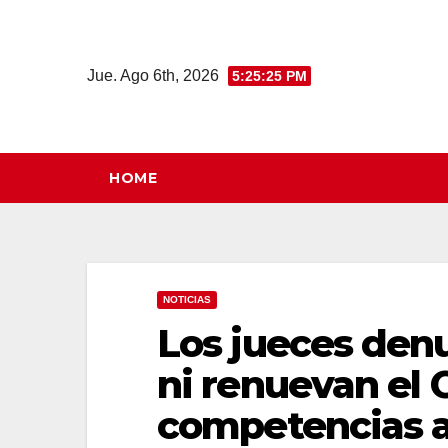
Saltar
al
contenido
Jue. Ago 6th, 2026
5:25:26 PM
HOME
NOTICIAS
Los jueces denu
ni renuevan el 
competencias a 