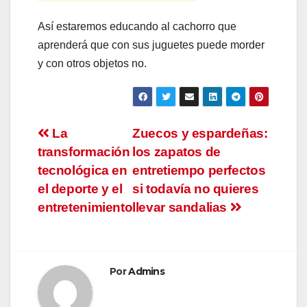
Así estaremos educando al cachorro que
aprenderá que con sus juguetes puede morder
y con otros objetos no.
Navegación
La
Zuecos y espardeñas:
transformación
los zapatos de
de
tecnológica en
entretiempo perfectos
entradas
el deporte y el
si todavía no quieres
entretenimiento
llevar sandalias
Por
Admins