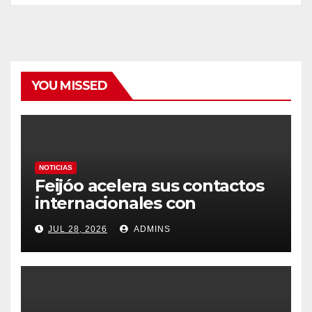
YOU MISSED
NOTICIAS
Feijóo acelera sus contactos
internacionales con
Latinoamérica como socio
JUL 28, 2026
ADMINS
prioritario en su agenda de
gobierno