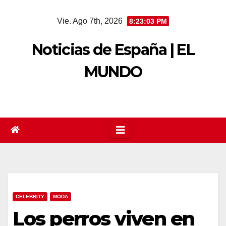
Saltar
Vie. Ago 7th, 2026
8:23:04 PM
al
contenido
Noticias de España | EL
MUNDO
CELEBRITY
MODA
Los perros viven en