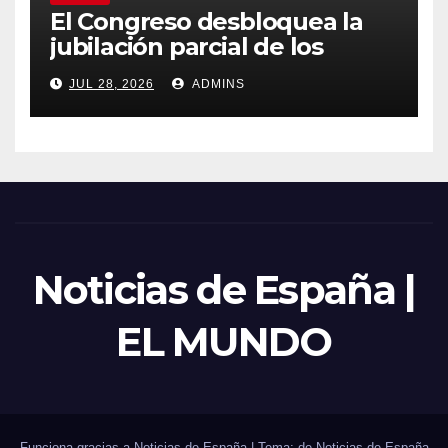
El Congreso desbloquea la
jubilación parcial de los
trabajadores laborales del
JUL 28, 2026
ADMINS
sector público
Noticias de España |
EL MUNDO
Funciona gracias a Noticias de España
|
Tema: de
Noticias de España