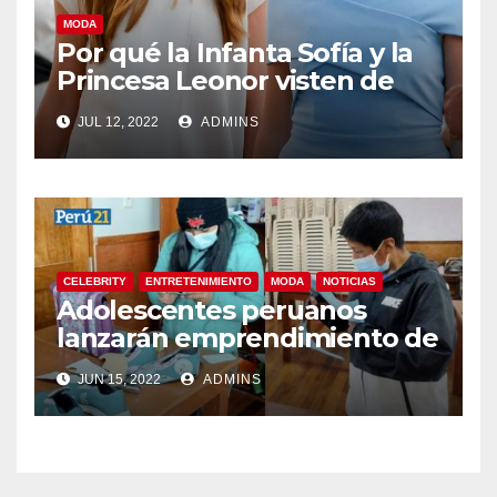
MODA
Por qué la Infanta Sofía y la
Princesa Leonor visten de
forma tan diferente
JUL 12, 2022
ADMINS
CELEBRITY
ENTRETENIMIENTO
MODA
NOTICIAS
Adolescentes peruanos
lanzarán emprendimiento de
productos hechos de cuero
JUN 15, 2022
ADMINS