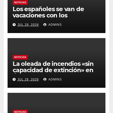
NOTICIAS
Los españoles se van de
vacaciones con los
carburantes hasta un 21%
JUL 28, 2026
ADMINS
más caros que el año pasado
y los hoteles disparados
NOTICIAS
La oleada de incendios «sin
capacidad de extinción» en
Ávila y al oeste de Madrid
JUL 28, 2026
ADMINS
obliga a declarar la
emergencia nacional
NOTICIAS