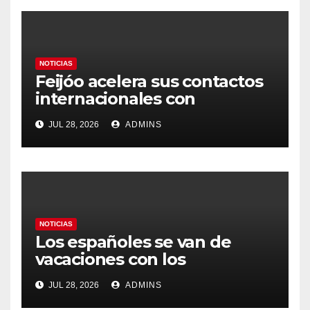
NOTICIAS
Feijóo acelera sus contactos
internacionales con
Latinoamérica como socio
JUL 28, 2026
ADMINS
prioritario en su agenda de
gobierno
NOTICIAS
Los españoles se van de
vacaciones con los
carburantes hasta un 21%
JUL 28, 2026
ADMINS
más caros que el año pasado