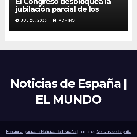
El Congreso desbloquea la
jubilación parcial de los
trabajadores laborales del
JUL 28, 2026
ADMINS
sector público
Noticias de España |
EL MUNDO
Funciona gracias a Noticias de España
|
Tema: de
Noticias de España