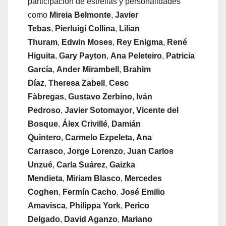
participación de estrellas y personalidades
como
Mireia Belmonte
,
Javier
Tebas
,
Pierluigi Collina
,
Lilian
Thuram
,
Edwin Moses
,
Rey Enigma
,
René
Higuita
,
Gary Payton
,
Ana Peleteiro
,
Patricia
García
,
Ander Mirambell
,
Brahim
Díaz
,
Theresa Zabell
,
Cesc
Fàbregas
,
Gustavo Zerbino
,
Iván
Pedroso
,
Javier Sotomayor
,
Vicente del
Bosque
,
Álex Crivillé
,
Damián
Quintero
,
Carmelo Ezpeleta
,
Ana
Carrasco
,
Jorge Lorenzo
,
Juan Carlos
Unzué
,
Carla Suárez
,
Gaizka
Mendieta
,
Miriam Blasco
,
Mercedes
Coghen
,
Fermín Cacho
,
José Emilio
Amavisca
,
Philippa York
,
Perico
Delgado
,
David Aganzo
,
Mariano