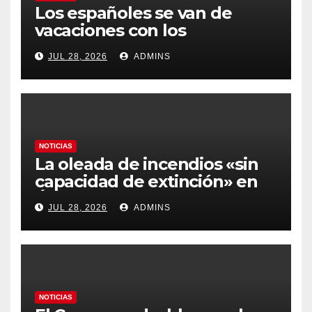
Los españoles se van de
vacaciones con los
carburantes hasta un 21%
JUL 28, 2026
ADMINS
más caros que el año pasado
y los hoteles disparados
NOTICIAS
La oleada de incendios «sin
capacidad de extinción» en
Ávila y al oeste de Madrid
JUL 28, 2026
ADMINS
obliga a declarar la
emergencia nacional
NOTICIAS