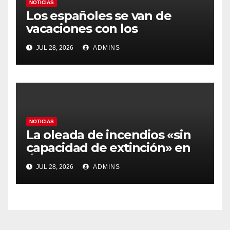
NOTICIAS
Los españoles se van de
vacaciones con los
carburantes hasta un 21%
JUL 28, 2026
ADMINS
más caros que el año pasado
y los hoteles disparados
NOTICIAS
La oleada de incendios «sin
capacidad de extinción» en
Ávila y al oeste de Madrid
JUL 28, 2026
ADMINS
obliga a declarar la
emergencia nacional