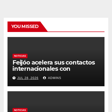
YOU MISSED
NOTICIAS
Feijóo acelera sus contactos
internacionales con
Latinoamérica como socio
JUL 28, 2026
ADMINS
prioritario en su agenda de
gobierno
NOTICIAS