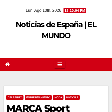
Saltar
Lun. Ago 10th, 2026
12:10:05 PM
al
contenido
Noticias de España | EL
MUNDO
CELEBRITY
ENTRETENIMIENTO
MODA
NOTICIAS
MARCA Sport