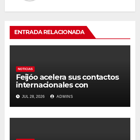
ENTRADA RELACIONADA
NOTICIAS
Feijóo acelera sus contactos
internacionales con
Latinoamérica como socio
JUL 28, 2026
ADMINS
prioritario en su agenda de
gobierno