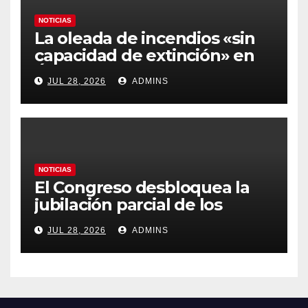
NOTICIAS
La oleada de incendios «sin
capacidad de extinción» en
Ávila y al oeste de Madrid
JUL 28, 2026
ADMINS
obliga a declarar la
emergencia nacional
NOTICIAS
El Congreso desbloquea la
jubilación parcial de los
trabajadores laborales del
JUL 28, 2026
ADMINS
sector público