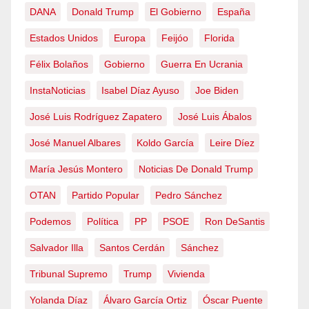
DANA
Donald Trump
El Gobierno
España
Estados Unidos
Europa
Feijóo
Florida
Félix Bolaños
Gobierno
Guerra En Ucrania
InstaNoticias
Isabel Díaz Ayuso
Joe Biden
José Luis Rodríguez Zapatero
José Luis Ábalos
José Manuel Albares
Koldo García
Leire Díez
María Jesús Montero
Noticias De Donald Trump
OTAN
Partido Popular
Pedro Sánchez
Podemos
Política
PP
PSOE
Ron DeSantis
Salvador Illa
Santos Cerdán
Sánchez
Tribunal Supremo
Trump
Vivienda
Yolanda Díaz
Álvaro García Ortiz
Óscar Puente