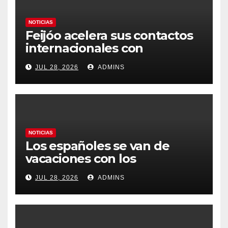
NOTICIAS
Feijóo acelera sus contactos
internacionales con
Latinoamérica como socio
JUL 28, 2026
ADMINS
prioritario en su agenda de
gobierno
NOTICIAS
Los españoles se van de
vacaciones con los
carburantes hasta un 21%
JUL 28, 2026
ADMINS
más caros que el año pasado
y los hoteles disparados