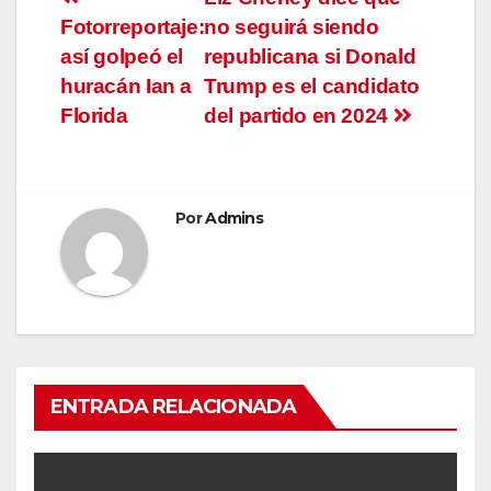
Navegación
Fotorreportaje:
no seguirá siendo
de
así golpeó el
republicana si Donald
entradas
huracán Ian a
Trump es el candidato
Florida
del partido en 2024
Por
Admins
ENTRADA RELACIONADA