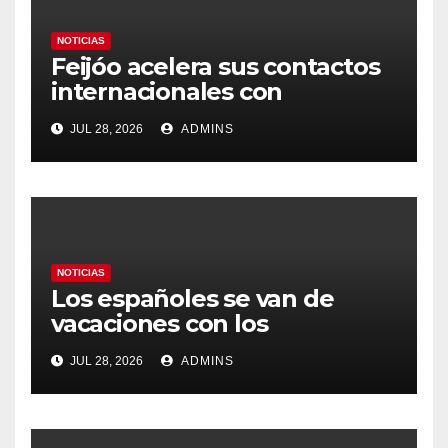
NOTICIAS
Feijóo acelera sus contactos
internacionales con
Latinoamérica como socio
JUL 28, 2026
ADMINS
prioritario en su agenda de
gobierno
NOTICIAS
Los españoles se van de
vacaciones con los
carburantes hasta un 21%
JUL 28, 2026
ADMINS
más caros que el año pasado
y los hoteles disparados