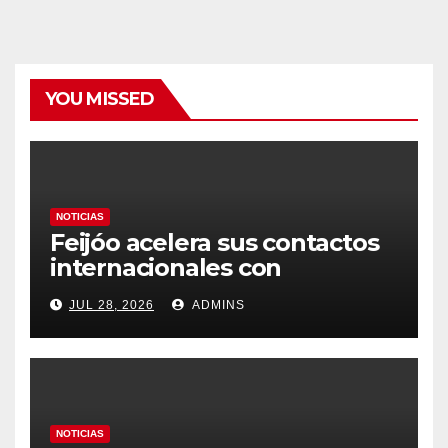
YOU MISSED
NOTICIAS
Feijóo acelera sus contactos
internacionales con
Latinoamérica como socio
JUL 28, 2026
ADMINS
prioritario en su agenda de
gobierno
NOTICIAS