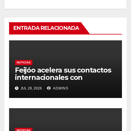
ENTRADA RELACIONADA
NOTICIAS
Feijóo acelera sus contactos
internacionales con
Latinoamérica como socio
JUL 28, 2026
ADMINS
prioritario en su agenda de
gobierno
NOTICIAS