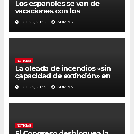
Los españoles se van de
vacaciones con los
carburantes hasta un 21%
JUL 28, 2026
ADMINS
más caros que el año pasado
y los hoteles disparados
NOTICIAS
La oleada de incendios «sin
capacidad de extinción» en
Ávila y al oeste de Madrid
JUL 28, 2026
ADMINS
obliga a declarar la
emergencia nacional
NOTICIAS
El Congreso desbloquea la