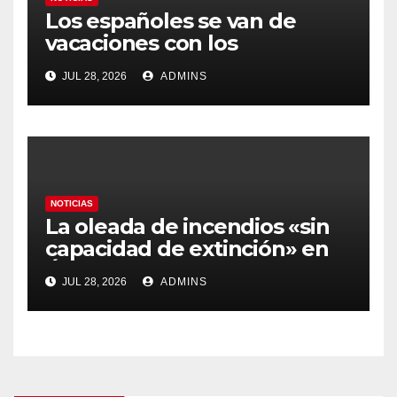
Los españoles se van de
vacaciones con los
carburantes hasta un 21%
JUL 28, 2026
ADMINS
más caros que el año pasado
y los hoteles disparados
NOTICIAS
La oleada de incendios «sin
capacidad de extinción» en
Ávila y al oeste de Madrid
JUL 28, 2026
ADMINS
obliga a declarar la
emergencia nacional