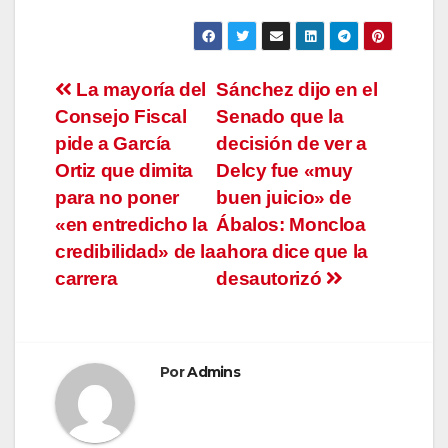
Navegación
La mayoría del
Sánchez dijo en el
Consejo Fiscal
Senado que la
de
pide a García
decisión de ver a
entradas
Ortiz que dimita
Delcy fue «muy
para no poner
buen juicio» de
«en entredicho la
Ábalos: Moncloa
credibilidad» de la
ahora dice que la
carrera
desautorizó
Por
Admins