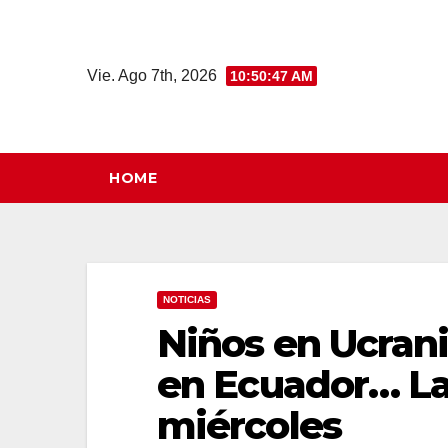
Saltar
al
contenido
Vie. Ago 7th, 2026
10:50:48 AM
HOME
NOTICIAS
Niños en Ucrani
en Ecuador… Las
miércoles