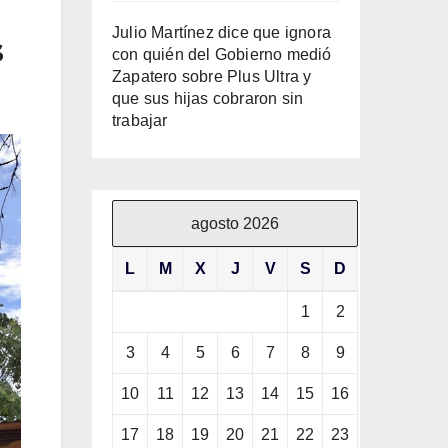
Julio Martínez dice que ignora
s
con quién del Gobierno medió
Zapatero sobre Plus Ultra y
que sus hijas cobraron sin
trabajar
agosto 2026
L
M
X
J
V
S
D
1
2
3
4
5
6
7
8
9
10
11
12
13
14
15
16
17
18
19
20
21
22
23