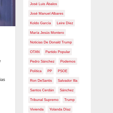
José Luis Ábalos
José Manuel Albares
Koldo García
Leire Díez
María Jesús Montero
Noticias De Donald Trump
OTAN
Partido Popular
e
Pedro Sánchez
Podemos
Política
PP
PSOE
ias
Ron DeSantis
Salvador Illa
Santos Cerdán
Sánchez
Tribunal Supremo
Trump
Vivienda
Yolanda Díaz