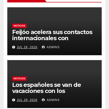
NOTICIAS
Feijóo acelera sus contactos
internacionales con
Latinoamérica como socio
JUL 28, 2026
ADMINS
prioritario en su agenda de
gobierno
NOTICIAS
Los españoles se van de
vacaciones con los
carburantes hasta un 21%
JUL 28, 2026
ADMINS
más caros que el año pasado