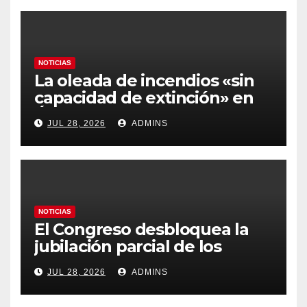
y los hoteles disparados
NOTICIAS
La oleada de incendios «sin
capacidad de extinción» en
Ávila y al oeste de Madrid
JUL 28, 2026
ADMINS
obliga a declarar la
emergencia nacional
NOTICIAS
El Congreso desbloquea la
jubilación parcial de los
trabajadores laborales del
JUL 28, 2026
ADMINS
sector público