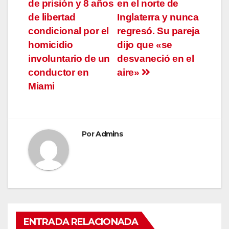
de
de prisión y 8 años
en el norte de
entradas
de libertad
Inglaterra y nunca
condicional por el
regresó. Su pareja
homicidio
dijo que «se
involuntario de un
desvaneció en el
conductor en
aire»
Miami
Por
Admins
ENTRADA RELACIONADA