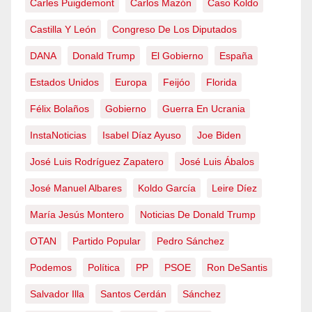
Carles Puigdemont
Carlos Mazón
Caso Koldo
Castilla Y León
Congreso De Los Diputados
DANA
Donald Trump
El Gobierno
España
Estados Unidos
Europa
Feijóo
Florida
Félix Bolaños
Gobierno
Guerra En Ucrania
InstaNoticias
Isabel Díaz Ayuso
Joe Biden
José Luis Rodríguez Zapatero
José Luis Ábalos
José Manuel Albares
Koldo García
Leire Díez
María Jesús Montero
Noticias De Donald Trump
OTAN
Partido Popular
Pedro Sánchez
Podemos
Política
PP
PSOE
Ron DeSantis
Salvador Illa
Santos Cerdán
Sánchez