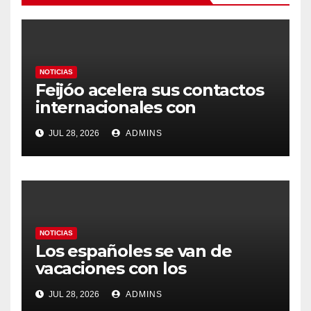
NOTICIAS
Feijóo acelera sus contactos
internacionales con
Latinoamérica como socio
JUL 28, 2026
ADMINS
prioritario en su agenda de
gobierno
NOTICIAS
Los españoles se van de
vacaciones con los
carburantes hasta un 21%
JUL 28, 2026
ADMINS
más caros que el año pasado