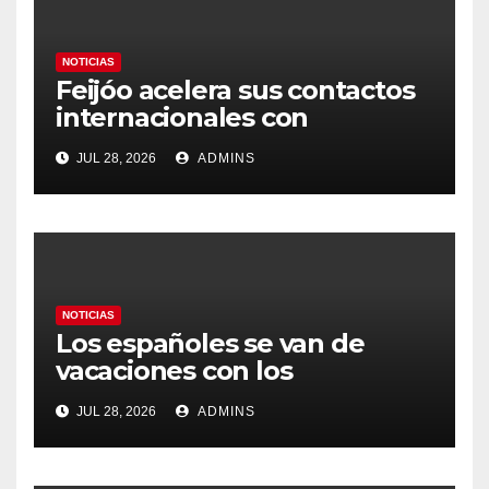
NOTICIAS
Feijóo acelera sus contactos
internacionales con
Latinoamérica como socio
JUL 28, 2026
ADMINS
prioritario en su agenda de
gobierno
NOTICIAS
Los españoles se van de
vacaciones con los
carburantes hasta un 21%
JUL 28, 2026
ADMINS
más caros que el año pasado
y los hoteles disparados