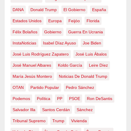
DANA
Donald Trump
El Gobierno
España
Estados Unidos
Europa
Feijóo
Florida
Félix Bolaños
Gobierno
Guerra En Ucrania
InstaNoticias
Isabel Díaz Ayuso
Joe Biden
José Luis Rodríguez Zapatero
José Luis Ábalos
José Manuel Albares
Koldo García
Leire Díez
María Jesús Montero
Noticias De Donald Trump
OTAN
Partido Popular
Pedro Sánchez
Podemos
Política
PP
PSOE
Ron DeSantis
Salvador Illa
Santos Cerdán
Sánchez
Tribunal Supremo
Trump
Vivienda