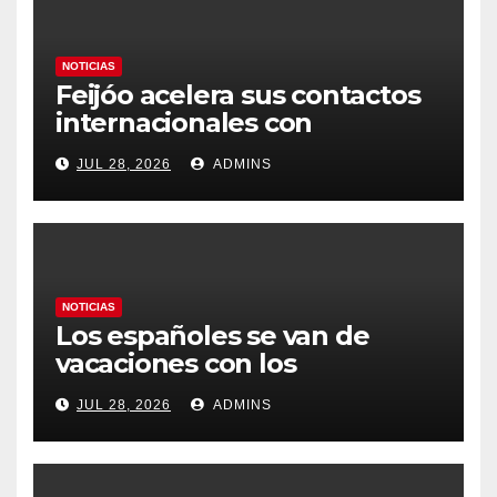
NOTICIAS
Feijóo acelera sus contactos
internacionales con
Latinoamérica como socio
JUL 28, 2026
ADMINS
prioritario en su agenda de
gobierno
NOTICIAS
Los españoles se van de
vacaciones con los
carburantes hasta un 21%
JUL 28, 2026
ADMINS
más caros que el año pasado
y los hoteles disparados