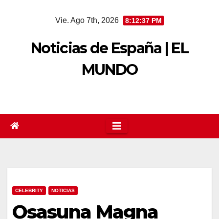
Saltar
Vie. Ago 7th, 2026
8:12:37 PM
al
contenido
Noticias de España | EL
MUNDO
CELEBRITY
NOTICIAS
Osasuna Magna