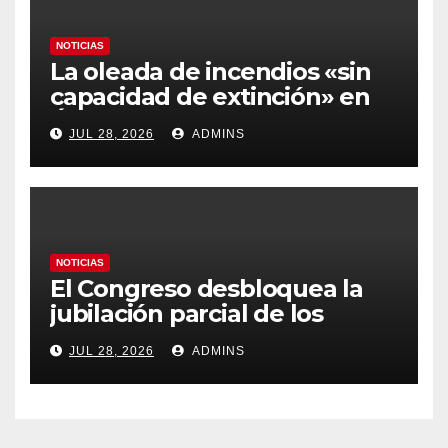
NOTICIAS
La oleada de incendios «sin
capacidad de extinción» en
Ávila y al oeste de Madrid
JUL 28, 2026
ADMINS
obliga a declarar la
emergencia nacional
NOTICIAS
El Congreso desbloquea la
jubilación parcial de los
trabajadores laborales del
JUL 28, 2026
ADMINS
sector público