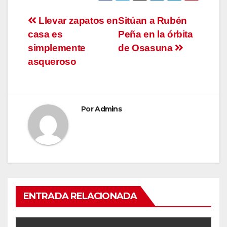
Navegación
Llevar zapatos en
Sitúan a Rubén
casa es
Peña en la órbita
de
simplemente
de Osasuna
entradas
asqueroso
Por
Admins
ENTRADA RELACIONADA