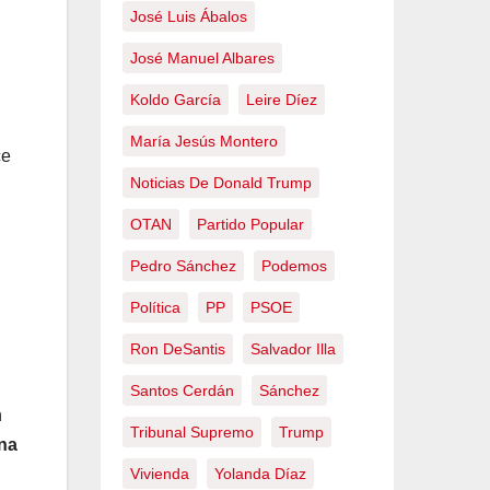
José Luis Ábalos
José Manuel Albares
Koldo García
Leire Díez
María Jesús Montero
ce
Noticias De Donald Trump
OTAN
Partido Popular
Pedro Sánchez
Podemos
Política
PP
PSOE
Ron DeSantis
Salvador Illa
Santos Cerdán
Sánchez
n
Tribunal Supremo
Trump
una
Vivienda
Yolanda Díaz