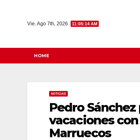
Saltar
al
contenido
Vie. Ago 7th, 2026
11:05:15 AM
HOME
NOTICIAS
Pedro Sánchez 
vacaciones con 
Marruecos