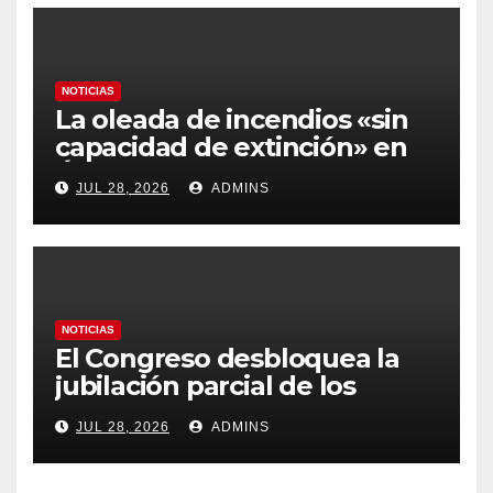
NOTICIAS
La oleada de incendios «sin
capacidad de extinción» en
Ávila y al oeste de Madrid
JUL 28, 2026
ADMINS
obliga a declarar la
emergencia nacional
NOTICIAS
El Congreso desbloquea la
jubilación parcial de los
trabajadores laborales del
JUL 28, 2026
ADMINS
sector público