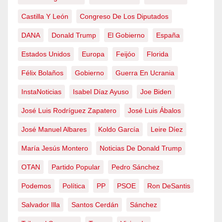
Castilla Y León
Congreso De Los Diputados
DANA
Donald Trump
El Gobierno
España
Estados Unidos
Europa
Feijóo
Florida
Félix Bolaños
Gobierno
Guerra En Ucrania
InstaNoticias
Isabel Díaz Ayuso
Joe Biden
José Luis Rodríguez Zapatero
José Luis Ábalos
José Manuel Albares
Koldo García
Leire Díez
María Jesús Montero
Noticias De Donald Trump
OTAN
Partido Popular
Pedro Sánchez
Podemos
Política
PP
PSOE
Ron DeSantis
Salvador Illa
Santos Cerdán
Sánchez