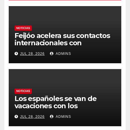
NOTICIAS
Feijóo acelera sus contactos
internacionales con
Latinoamérica como socio
JUL 28, 2026
ADMINS
prioritario en su agenda de
gobierno
NOTICIAS
Los españoles se van de
vacaciones con los
carburantes hasta un 21%
JUL 28, 2026
ADMINS
más caros que el año pasado
y los hoteles disparados