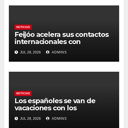
NOTICIAS
Feijóo acelera sus contactos
internacionales con
Latinoamérica como socio
JUL 28, 2026
ADMINS
prioritario en su agenda de
gobierno
NOTICIAS
Los españoles se van de
vacaciones con los
carburantes hasta un 21%
JUL 28, 2026
ADMINS
más caros que el año pasado