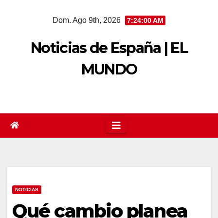
Saltar
Dom. Ago 9th, 2026
7:24:00 AM
al
contenido
Noticias de España | EL
MUNDO
NOTICIAS
Qué cambio planea