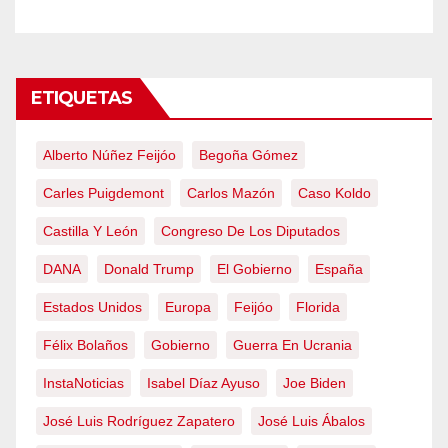
ETIQUETAS
Alberto Núñez Feijóo
Begoña Gómez
Carles Puigdemont
Carlos Mazón
Caso Koldo
Castilla Y León
Congreso De Los Diputados
DANA
Donald Trump
El Gobierno
España
Estados Unidos
Europa
Feijóo
Florida
Félix Bolaños
Gobierno
Guerra En Ucrania
InstaNoticias
Isabel Díaz Ayuso
Joe Biden
José Luis Rodríguez Zapatero
José Luis Ábalos