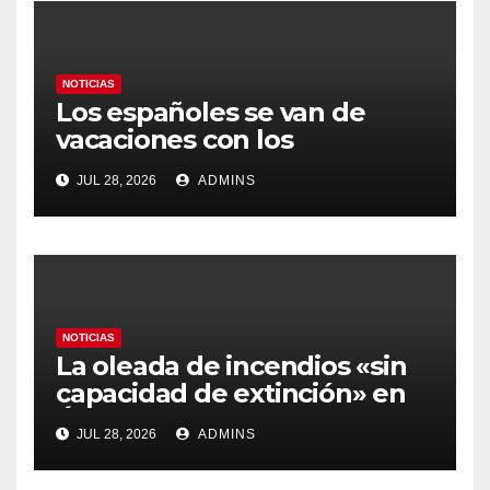
NOTICIAS
Los españoles se van de
vacaciones con los
carburantes hasta un 21%
JUL 28, 2026
ADMINS
más caros que el año pasado
y los hoteles disparados
NOTICIAS
La oleada de incendios «sin
capacidad de extinción» en
Ávila y al oeste de Madrid
JUL 28, 2026
ADMINS
obliga a declarar la
emergencia nacional