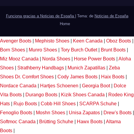
Funciona gracias a Noticias de España
|
Tema: de
Noticias de España
Home
Avenger Boots
|
Mephisto Shoes
|
Keen Canada
|
Oboz Boots
|
Born Shoes
|
Munro Shoes
|
Tory Burch Outlet
|
Brunt Boots
|
Miz Mooz Canada
|
Norda Shoes
|
Horse Power Boots
|
Aloha
Shoes
|
Strathberry Handbags
|
Munich Zapatillas
|
Zeba
Shoes
Dr. Comfort Shoes
|
Cody James Boots
|
Haix Boots
|
Nordace Canada
|
Hartjes Schoenen
|
Georgia Boot
|
Dolce
Vita Boots
|
Durango Boots
|
Kizik Shoes Canada
|
Rodeo King
Hats
|
Rujo Boots
|
Cobb Hill Shoes
|
SCARPA Schuhe
|
Fenoglio Boots
|
Moshn Shoes
|
Unisa Zapatos
|
Drew's Boots
|
Softmoc Canada
|
Brütting Schuhe
|
Hawx Boots
|
Altama
Boots
|