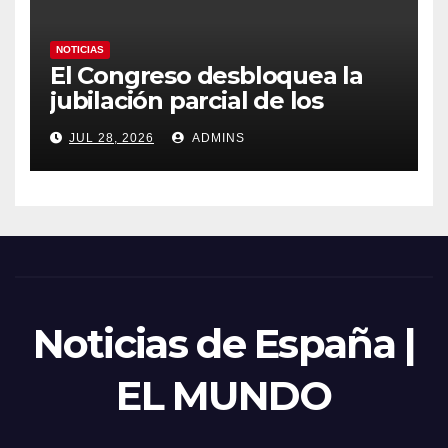
NOTICIAS
El Congreso desbloquea la
jubilación parcial de los
trabajadores laborales del
JUL 28, 2026
ADMINS
sector público
Noticias de España |
EL MUNDO