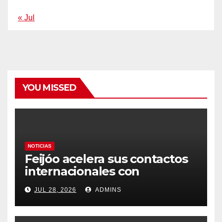
« Jul
YOU MISSED
NOTICIAS
Feijóo acelera sus contactos
internacionales con
Latinoamérica como socio
JUL 28, 2026
ADMINS
prioritario en su agenda de
gobierno