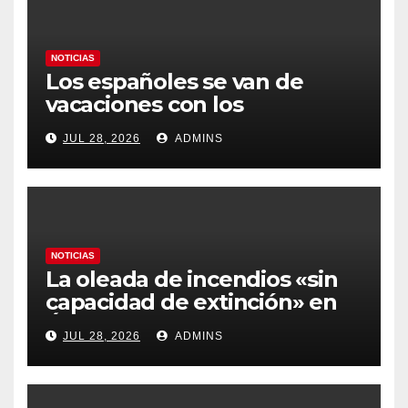
NOTICIAS
Los españoles se van de
vacaciones con los
carburantes hasta un 21%
JUL 28, 2026
ADMINS
más caros que el año pasado
y los hoteles disparados
NOTICIAS
La oleada de incendios «sin
capacidad de extinción» en
Ávila y al oeste de Madrid
JUL 28, 2026
ADMINS
obliga a declarar la
emergencia nacional