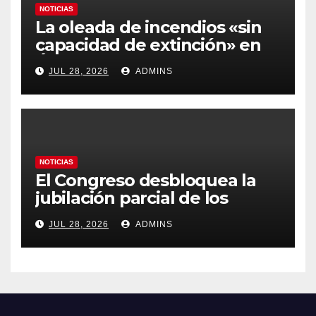
NOTICIAS
La oleada de incendios «sin
capacidad de extinción» en
Ávila y al oeste de Madrid
JUL 28, 2026
ADMINS
obliga a declarar la
emergencia nacional
NOTICIAS
El Congreso desbloquea la
jubilación parcial de los
trabajadores laborales del
JUL 28, 2026
ADMINS
sector público