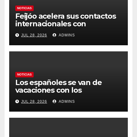
NOTICIAS
Feijóo acelera sus contactos
internacionales con
Latinoamérica como socio
JUL 28, 2026
ADMINS
prioritario en su agenda de
gobierno
NOTICIAS
Los españoles se van de
vacaciones con los
carburantes hasta un 21%
JUL 28, 2026
ADMINS
más caros que el año pasado
y los hoteles disparados