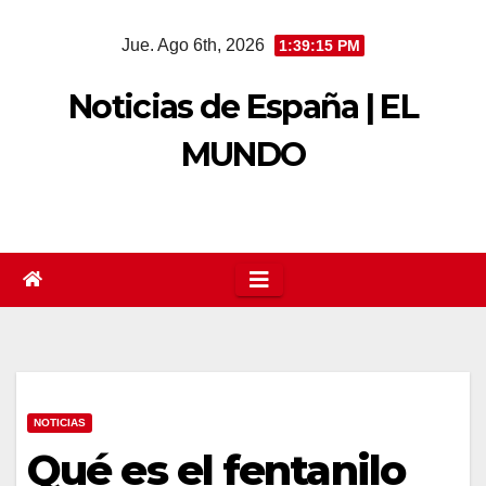
Saltar
Jue. Ago 6th, 2026
1:39:16 PM
al
contenido
Noticias de España | EL
MUNDO
NOTICIAS
Qué es el fentanilo