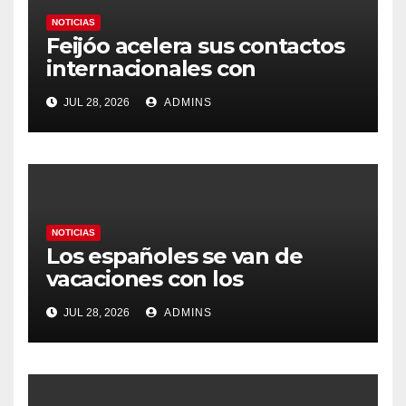
NOTICIAS
Feijóo acelera sus contactos
internacionales con
Latinoamérica como socio
JUL 28, 2026
ADMINS
prioritario en su agenda de
gobierno
NOTICIAS
Los españoles se van de
vacaciones con los
carburantes hasta un 21%
JUL 28, 2026
ADMINS
más caros que el año pasado
y los hoteles disparados