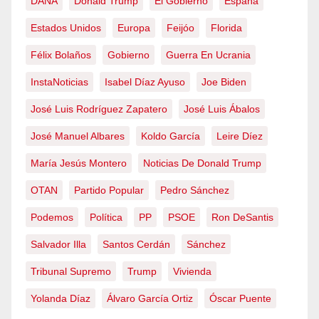
DANA
Donald Trump
El Gobierno
España
Estados Unidos
Europa
Feijóo
Florida
Félix Bolaños
Gobierno
Guerra En Ucrania
InstaNoticias
Isabel Díaz Ayuso
Joe Biden
José Luis Rodríguez Zapatero
José Luis Ábalos
José Manuel Albares
Koldo García
Leire Díez
María Jesús Montero
Noticias De Donald Trump
OTAN
Partido Popular
Pedro Sánchez
Podemos
Política
PP
PSOE
Ron DeSantis
Salvador Illa
Santos Cerdán
Sánchez
Tribunal Supremo
Trump
Vivienda
Yolanda Díaz
Álvaro García Ortiz
Óscar Puente