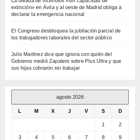
La oleada de incendios «sin capacidad de
extinción» en Ávila y al oeste de Madrid obliga a
declarar la emergencia nacional
El Congreso desbloquea la jubilación parcial de
los trabajadores laborales del sector público
Julio Martínez dice que ignora con quién del
Gobierno medió Zapatero sobre Plus Ultra y que
sus hijas cobraron sin trabajar
agosto 2026
L
M
X
J
V
S
D
1
2
3
4
5
6
7
8
9