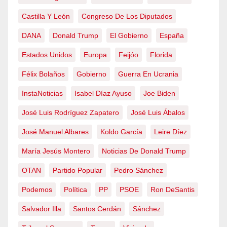
Castilla Y León
Congreso De Los Diputados
DANA
Donald Trump
El Gobierno
España
Estados Unidos
Europa
Feijóo
Florida
Félix Bolaños
Gobierno
Guerra En Ucrania
InstaNoticias
Isabel Díaz Ayuso
Joe Biden
José Luis Rodríguez Zapatero
José Luis Ábalos
José Manuel Albares
Koldo García
Leire Díez
María Jesús Montero
Noticias De Donald Trump
OTAN
Partido Popular
Pedro Sánchez
Podemos
Política
PP
PSOE
Ron DeSantis
Salvador Illa
Santos Cerdán
Sánchez