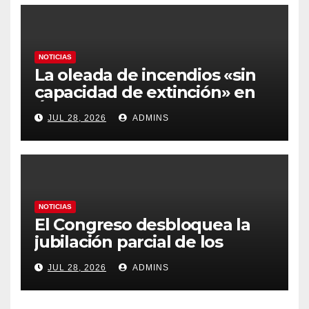
NOTICIAS
La oleada de incendios «sin
capacidad de extinción» en
Ávila y al oeste de Madrid
JUL 28, 2026
ADMINS
obliga a declarar la
emergencia nacional
NOTICIAS
El Congreso desbloquea la
jubilación parcial de los
trabajadores laborales del
JUL 28, 2026
ADMINS
sector público