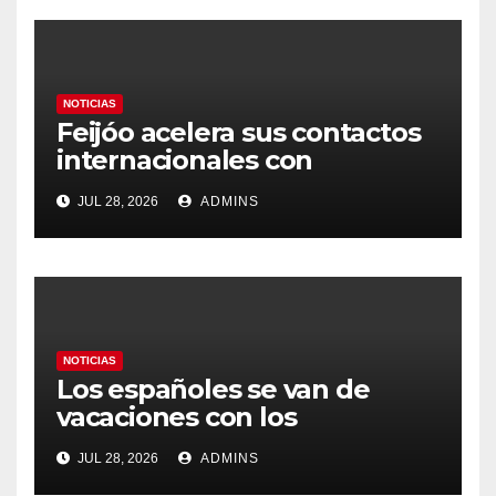
NOTICIAS
Feijóo acelera sus contactos
internacionales con
Latinoamérica como socio
JUL 28, 2026
ADMINS
prioritario en su agenda de
gobierno
NOTICIAS
Los españoles se van de
vacaciones con los
carburantes hasta un 21%
JUL 28, 2026
ADMINS
más caros que el año pasado