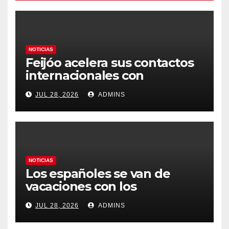
NOTICIAS
Feijóo acelera sus contactos
internacionales con
Latinoamérica como socio
JUL 28, 2026
ADMINS
prioritario en su agenda de
gobierno
NOTICIAS
Los españoles se van de
vacaciones con los
carburantes hasta un 21%
JUL 28, 2026
ADMINS
más caros que el año pasado
y los hoteles disparados