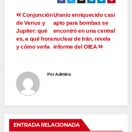
Navegación
Conjunción
Uranio enriquecido casi
de Venus y
apto para bombas se
de
Jupiter: qué
encontró en una central
entradas
es, a qué hora
nuclear de Irán, revela
y cómo verla
informe del OIEA
Por
Admins
ENTRADA RELACIONADA