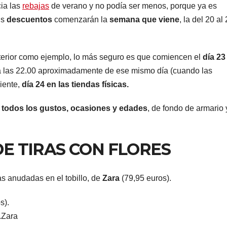
ia las
rebajas
de verano y no podía ser menos, porque ya es
us
descuentos
comenzarán la
semana que viene
, la del 20 al
terior como ejemplo, lo más seguro es que comiencen el
día 23
a las 22.00 aproximadamente de ese mismo día (cuando las
uiente,
día 24 en las tiendas físicas.
a
todos los gustos, ocasiones y edades
, de fondo de armario 
E TIRAS CON FLORES
as anudadas en el tobillo, de
Zara
(79,95 euros).
.
Zara