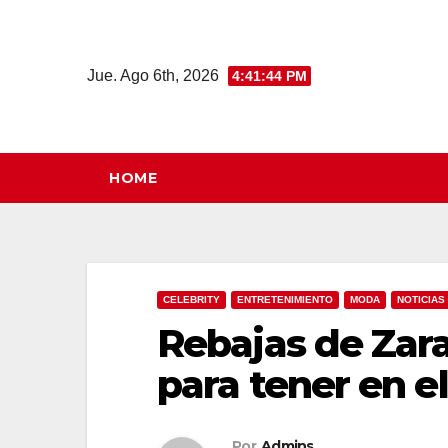
Saltar
al
contenido
Jue. Ago 6th, 2026
4:41:45 PM
HOME
CELEBRITY
ENTRETENIMIENTO
MODA
NOTICIAS
Rebajas de Zara
para tener en el
Por
Admins