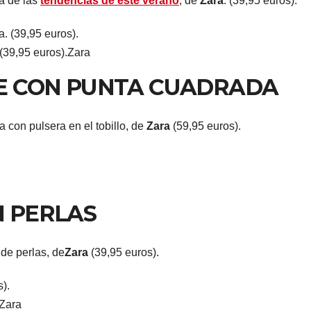
a de las
tendencias de este verano
, de
Zara
. (39,95 euros).
(39,95 euros).
Zara
E CON PUNTA CUADRADA
 con pulsera en el tobillo, de
Zara
(59,95 euros).
 PERLAS
de perlas, de
Zara
(39,95 euros).
Zara