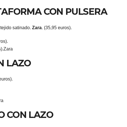
TAFORMA CON PULSERA
 tejido satinado.
Zara
. (35,95 euros).
).
Zara
N LAZO
euros).
ra
O CON LAZO