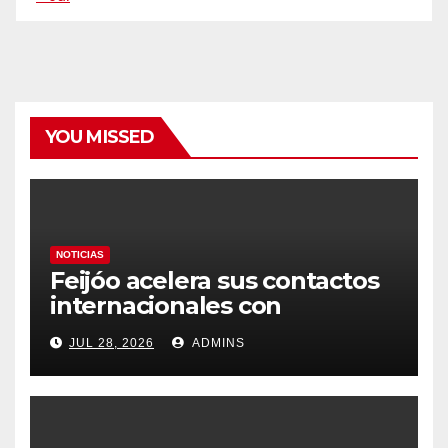
YOU MISSED
NOTICIAS
Feijóo acelera sus contactos
internacionales con
Latinoamérica como socio
JUL 28, 2026
ADMINS
prioritario en su agenda de
gobierno