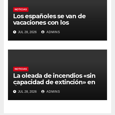
NOTICIAS
Los españoles se van de
vacaciones con los
carburantes hasta un 21%
JUL 28, 2026
ADMINS
más caros que el año pasado
y los hoteles disparados
NOTICIAS
La oleada de incendios «sin
capacidad de extinción» en
Ávila y al oeste de Madrid
JUL 28, 2026
ADMINS
obliga a declarar la
emergencia nacional