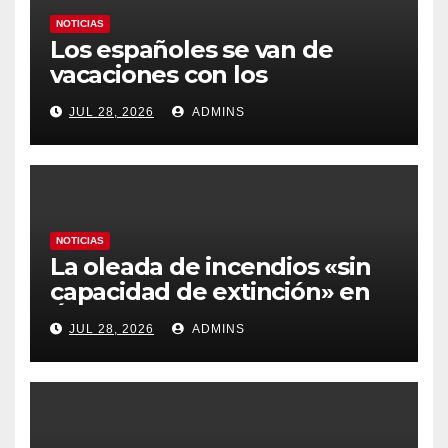
NOTICIAS
Los españoles se van de
vacaciones con los
carburantes hasta un 21%
JUL 28, 2026
ADMINS
más caros que el año pasado
y los hoteles disparados
NOTICIAS
La oleada de incendios «sin
capacidad de extinción» en
Ávila y al oeste de Madrid
JUL 28, 2026
ADMINS
obliga a declarar la
emergencia nacional