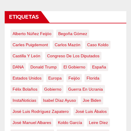
ETIQUETAS
Alberto Núñez Feijóo
Begoña Gómez
Carles Puigdemont
Carlos Mazón
Caso Koldo
Castilla Y León
Congreso De Los Diputados
DANA
Donald Trump
El Gobierno
España
Estados Unidos
Europa
Feijóo
Florida
Félix Bolaños
Gobierno
Guerra En Ucrania
InstaNoticias
Isabel Díaz Ayuso
Joe Biden
José Luis Rodríguez Zapatero
José Luis Ábalos
José Manuel Albares
Koldo García
Leire Díez