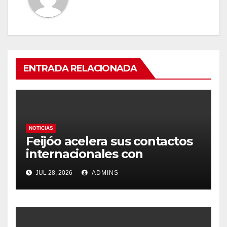
ENTRADA RELACIONADA
NOTICIAS
Feijóo acelera sus contactos
internacionales con
Latinoamérica como socio
JUL 28, 2026
ADMINS
prioritario en su agenda de
gobierno