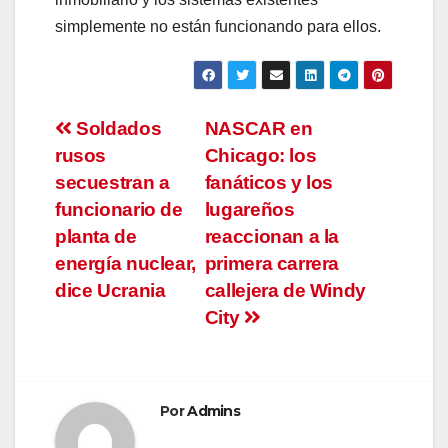
simplemente no están funcionando para ellos.
Navegación
Soldados
NASCAR en
rusos
Chicago: los
de
secuestran a
fanáticos y los
entradas
funcionario de
lugareños
planta de
reaccionan a la
energía nuclear,
primera carrera
dice Ucrania
callejera de Windy
City
Por
Admins