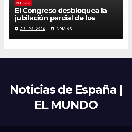
NOTICIAS
El Congreso desbloquea la
jubilación parcial de los
trabajadores laborales del
JUL 28, 2026
ADMINS
sector público
Noticias de España |
EL MUNDO