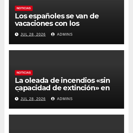
NOTICIAS
Los españoles se van de
vacaciones con los
carburantes hasta un 21%
JUL 28, 2026
ADMINS
más caros que el año pasado
y los hoteles disparados
NOTICIAS
La oleada de incendios «sin
capacidad de extinción» en
Ávila y al oeste de Madrid
JUL 28, 2026
ADMINS
obliga a declarar la
emergencia nacional