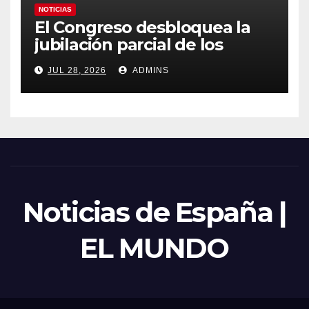
NOTICIAS
El Congreso desbloquea la
jubilación parcial de los
trabajadores laborales del
JUL 28, 2026
ADMINS
sector público
Noticias de España |
EL MUNDO