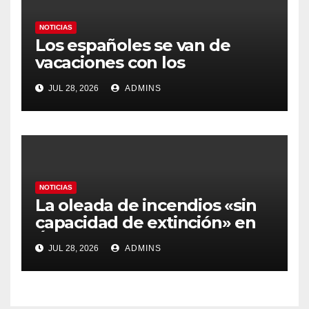
NOTICIAS
Los españoles se van de
vacaciones con los
carburantes hasta un 21%
JUL 28, 2026
ADMINS
más caros que el año pasado
y los hoteles disparados
NOTICIAS
La oleada de incendios «sin
capacidad de extinción» en
Ávila y al oeste de Madrid
JUL 28, 2026
ADMINS
obliga a declarar la
emergencia nacional