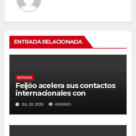
ENTRADA RELACIONADA
NOTICIAS
Feijóo acelera sus contactos
internacionales con
Latinoamérica como socio
JUL 28, 2026
ADMINS
prioritario en su agenda de
gobierno