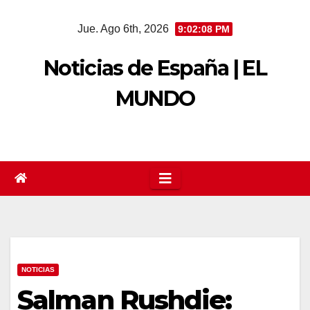
Saltar
Jue. Ago 6th, 2026
9:02:10 PM
al
contenido
Noticias de España | EL
MUNDO
NOTICIAS
Salman Rushdie: