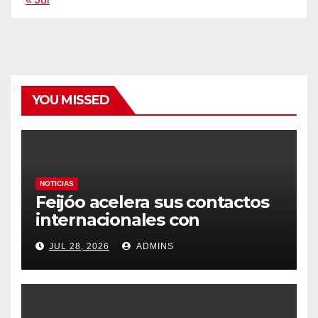
YOU MISSED
NOTICIAS
Feijóo acelera sus contactos
internacionales con
Latinoamérica como socio
JUL 28, 2026
ADMINS
prioritario en su agenda de
gobierno