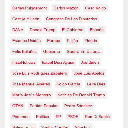
Carles Puigdemont
Carlos Mazón
Caso Koldo
Castilla Y León
Congreso De Los Diputados
DANA
Donald Trump
El Gobierno
España
Estados Unidos
Europa
Feijóo
Florida
Félix Bolaños
Gobierno
Guerra En Ucrania
InstaNoticias
Isabel Díaz Ayuso
Joe Biden
José Luis Rodríguez Zapatero
José Luis Ábalos
José Manuel Albares
Koldo García
Leire Díez
María Jesús Montero
Noticias De Donald Trump
OTAN
Partido Popular
Pedro Sánchez
Podemos
Política
PP
PSOE
Ron DeSantis
Salvador Illa
Santos Cerdán
Sánchez