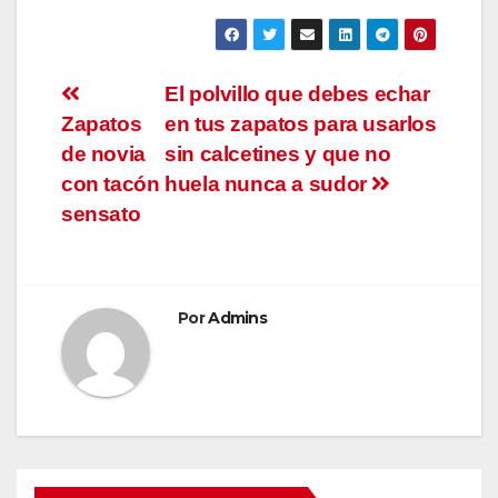
Navegación
El polvillo que debes echar
Zapatos
en tus zapatos para usarlos
de
de novia
sin calcetines y que no
entradas
con tacón
huela nunca a sudor
sensato
Por
Admins