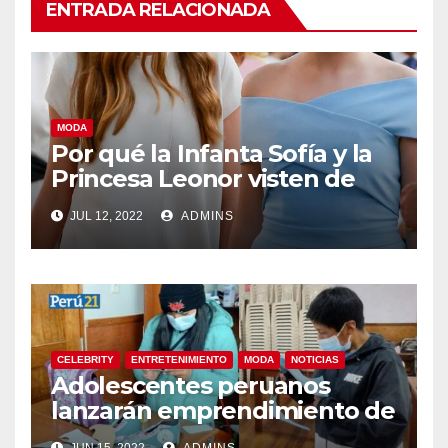
ENTRADA RELACIONADA
MODA
Por qué la Infanta Sofía y la
Princesa Leonor visten de
forma tan diferente
JUL 12, 2022
ADMINS
CELEBRITY
ENTRETENIMIENTO
MODA
NOTICIAS
Adolescentes peruanos
lanzarán emprendimiento de
productos hechos de cuero
JUN 15, 2022
ADMINS