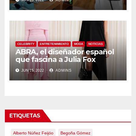
CELEBRITY
ENTRETENIMIENTO
MODA
NOTICIAS
ABRA, el diseñador español
que fascina a Julia Fox
JUN 15, 2022
ADMINS
ETIQUETAS
Alberto Núñez Feijóo
Begoña Gómez