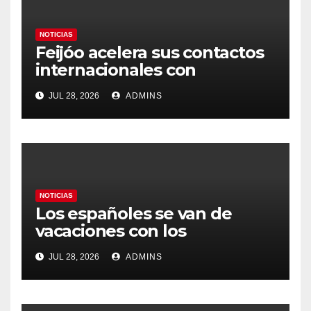
NOTICIAS
Feijóo acelera sus contactos
internacionales con
Latinoamérica como socio
JUL 28, 2026
ADMINS
prioritario en su agenda de
gobierno
NOTICIAS
Los españoles se van de
vacaciones con los
carburantes hasta un 21%
JUL 28, 2026
ADMINS
más caros que el año pasado
y los hoteles disparados