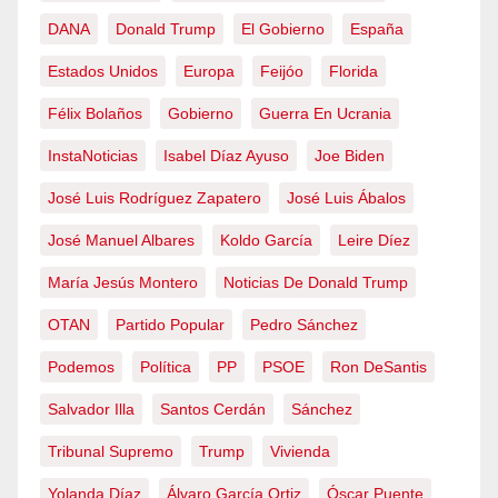
DANA
Donald Trump
El Gobierno
España
Estados Unidos
Europa
Feijóo
Florida
Félix Bolaños
Gobierno
Guerra En Ucrania
InstaNoticias
Isabel Díaz Ayuso
Joe Biden
José Luis Rodríguez Zapatero
José Luis Ábalos
José Manuel Albares
Koldo García
Leire Díez
María Jesús Montero
Noticias De Donald Trump
OTAN
Partido Popular
Pedro Sánchez
Podemos
Política
PP
PSOE
Ron DeSantis
Salvador Illa
Santos Cerdán
Sánchez
Tribunal Supremo
Trump
Vivienda
Yolanda Díaz
Álvaro García Ortiz
Óscar Puente