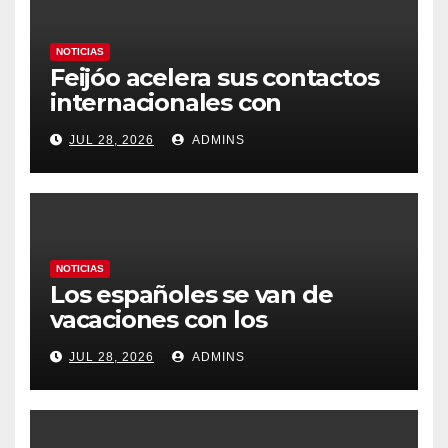
NOTICIAS
Feijóo acelera sus contactos
internacionales con
Latinoamérica como socio
JUL 28, 2026
ADMINS
prioritario en su agenda de
gobierno
NOTICIAS
Los españoles se van de
vacaciones con los
carburantes hasta un 21%
JUL 28, 2026
ADMINS
más caros que el año pasado
y los hoteles disparados