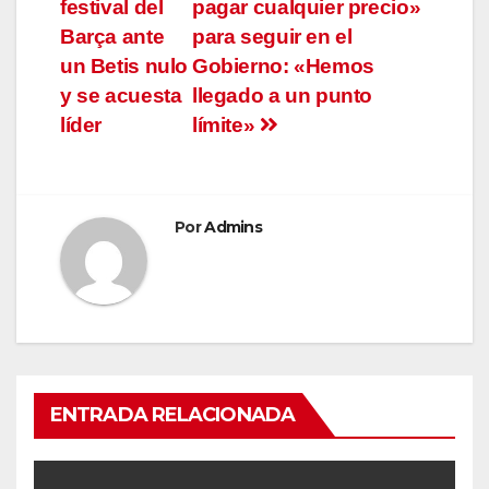
de
festival del
pagar cualquier precio»
entradas
Barça ante
para seguir en el
un Betis nulo
Gobierno: «Hemos
y se acuesta
llegado a un punto
líder
límite»
Por
Admins
ENTRADA RELACIONADA