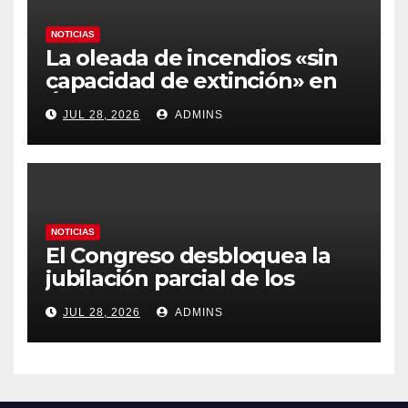
NOTICIAS
La oleada de incendios «sin
capacidad de extinción» en
Ávila y al oeste de Madrid
JUL 28, 2026
ADMINS
obliga a declarar la
emergencia nacional
NOTICIAS
El Congreso desbloquea la
jubilación parcial de los
trabajadores laborales del
JUL 28, 2026
ADMINS
sector público