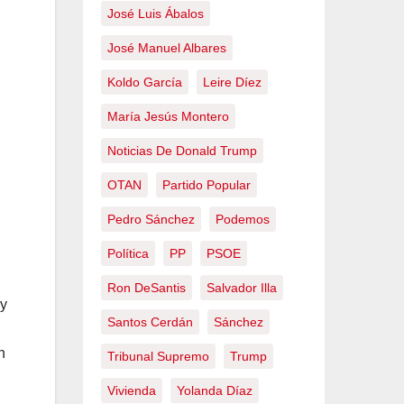
José Luis Ábalos
José Manuel Albares
Koldo García
Leire Díez
María Jesús Montero
Noticias De Donald Trump
OTAN
Partido Popular
Pedro Sánchez
Podemos
Política
PP
PSOE
Ron DeSantis
Salvador Illa
 y
Santos Cerdán
Sánchez
n
Tribunal Supremo
Trump
Vivienda
Yolanda Díaz