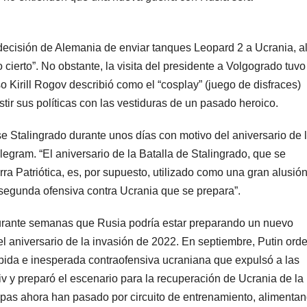
 decisión de Alemania de enviar tanques Leopard 2 a Ucrania, a
 cierto”. No obstante, la visita del presidente a Volgogrado tuvo
o Kirill Rogov describió como el “cosplay” (juego de disfraces)
ir sus políticas con las vestiduras de un pasado heroico.
se Stalingrado durante unos días con motivo del aniversario de 
legram. “El aniversario de la Batalla de Stalingrado, que se
ra Patriótica, es, por supuesto, utilizado como una gran alusión
a segunda ofensiva contra Ucrania que se prepara”.
durante semanas que Rusia podría estar preparando un nuevo
el aniversario de la invasión de 2022. En septiembre, Putin ord
pida e inesperada contraofensiva ucraniana que expulsó a las
kiv y preparó el escenario para la recuperación de Ucrania de la
pas ahora han pasado por circuito de entrenamiento, alimenta