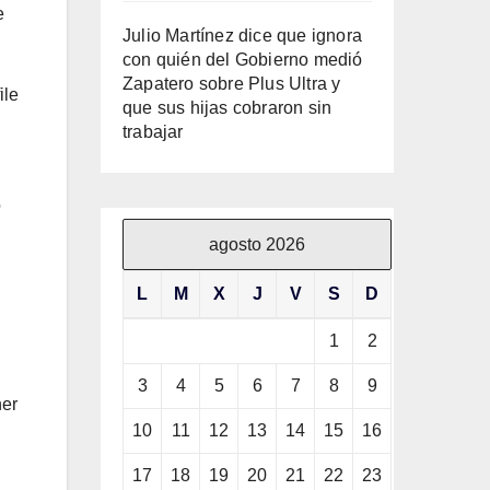
e
Julio Martínez dice que ignora
con quién del Gobierno medió
Zapatero sobre Plus Ultra y
ile
que sus hijas cobraron sin
trabajar
o
agosto 2026
L
M
X
J
V
S
D
1
2
3
4
5
6
7
8
9
ner
10
11
12
13
14
15
16
17
18
19
20
21
22
23