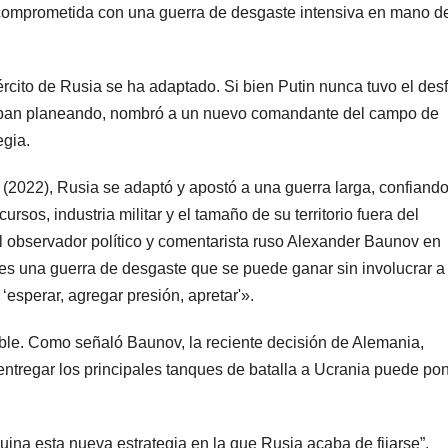
comprometida con una guerra de desgaste intensiva en mano d
cito de Rusia se ha adaptado. Si bien Putin nunca tuvo el desf
staban planeando, nombró a un nuevo comandante del campo de
egia.
(2022), Rusia se adaptó y apostó a una guerra larga, confiand
rsos, industria militar y el tamaño de su territorio fuera del
l observador político y comentarista ruso Alexander Baunov en
es una guerra de desgaste que se puede ganar sin involucrar a
sperar, agregar presión, apretar'».
ible. Como señaló Baunov, la reciente decisión de Alemania,
ntregar los principales tanques de batalla a Ucrania puede po
ruina esta nueva estrategia en la que Rusia acaba de fijarse”,