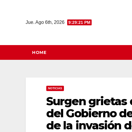
Saltar
al
contenido
Jue. Ago 6th, 2026
9:29:22 PM
HOME
NOTICIAS
Surgen grietas 
del Gobierno de
de la invasión 