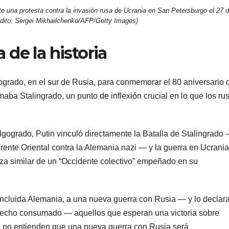
te una protesta contra la invasión rusa de Ucrania en San Petersburgo el 27 
édito: Sergei Mikhailchenko/AFP/Getty Images)
 de la historia
lgogrado, en el sur de Rusia, para conmemorar el 80 aniversario 
amaba Stalingrado, un punto de inflexión crucial en lo que los ru
lgogrado, Putin vinculó directamente la Batalla de Stalingrado
ente Oriental contra la Alemania nazi — y la guerra en Ucrania
a similar de un “Occidente colectivo” empeñado en su
incluida Alemania, a una nueva guerra con Rusia — y lo declar
echo consumado — aquellos que esperan una victoria sobre
e no entienden que una nueva guerra con Rusia será