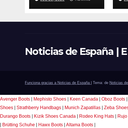
con Latinoamérica
ca
como socio
un
prioritario en su
qu
agenda de
y 
gobierno
di
Noticias de España |
Funciona gracias a Noticias de España
|
Tema: de
Noticias d
Avenger Boots
|
Mephisto Shoes
|
Keen Canada
|
Oboz Boots
Shoes
|
Strathberry Handbags
|
Munich Zapatillas
|
Zeba Shoe
Durango Boots
|
Kizik Shoes Canada
|
Rodeo King Hats
|
Rujo
|
Brütting Schuhe
|
Hawx Boots
|
Altama Boots
|