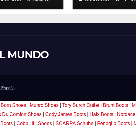
rburantes hasta
extinción» en Áv
 21% más caros
y al oeste de
e el año pasado
Madrid obliga a
los hoteles
declarar la
sparados
emergencia
nacional
 EL MUNDO
e España
|
Born Shoes
|
Munro Shoes
|
Tory Burch Outlet
|
Brunt Boots
|
M
s
Dr. Comfort Shoes
|
Cody James Boots
|
Haix Boots
|
Nordace
 Boots
|
Cobb Hill Shoes
|
SCARPA Schuhe
|
Fenoglio Boots
|