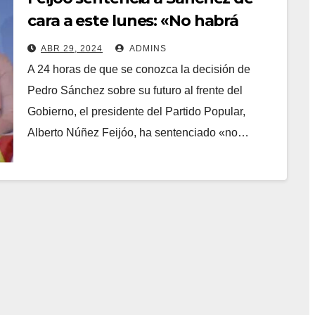
cara a este lunes: «No habrá
épica en la dimisión ni
ABR 29, 2024
ADMINS
heroicidad en la resistencia, ya
A 24 horas de que se conozca la decisión de
es pasado»
Pedro Sánchez sobre su futuro al frente del
Gobierno, el presidente del Partido Popular,
Alberto Núñez Feijóo, ha sentenciado «no…