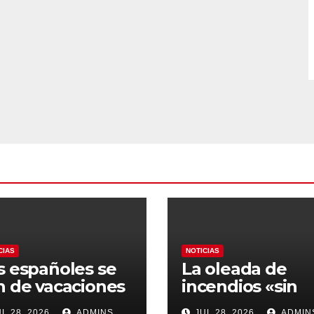
CIAS
NOTICIAS
s españoles se
La oleada de
n de vacaciones
incendios «sin
n los
capacidad de
L 28, 2026
ADMINS
JUL 28, 2026
ADMIN