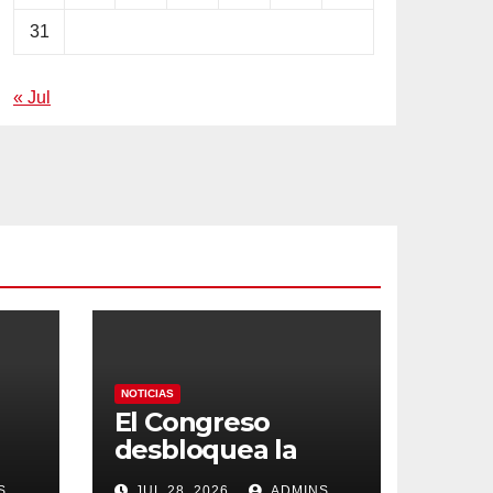
31
« Jul
NOTICIAS
El Congreso
desbloquea la
jubilación parcial
S
JUL 28, 2026
ADMINS