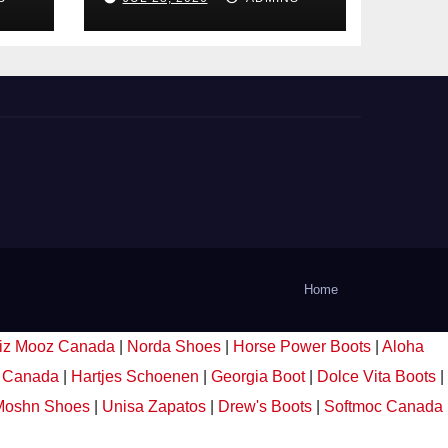
ila
de los
trabajadores
laborales del
sector público
Home
iz Mooz Canada
|
Norda Shoes
|
Horse Power Boots
|
Aloha
 Canada
|
Hartjes Schoenen
|
Georgia Boot
|
Dolce Vita Boots
|
Moshn Shoes
|
Unisa Zapatos
|
Drew's Boots
|
Softmoc Canada