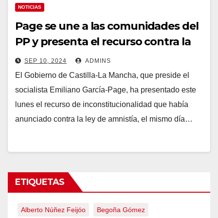
NOTICIAS
Page se une a las comunidades del
PP y presenta el recurso contra la
ley de amnistía ante el
SEP 10, 2024
ADMINS
Constitucional
El Gobierno de Castilla-La Mancha, que preside el
socialista Emiliano García-Page, ha presentado este
lunes el recurso de inconstitucionalidad que había
anunciado contra la ley de amnistía, el mismo día…
ETIQUETAS
Alberto Núñez Feijóo
Begoña Gómez