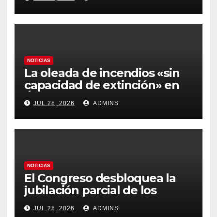
más caros que el año pasado
y los hoteles disparados
NOTICIAS
La oleada de incendios «sin
capacidad de extinción» en
Ávila y al oeste de Madrid
JUL 28, 2026
ADMINS
obliga a declarar la
emergencia nacional
NOTICIAS
El Congreso desbloquea la
jubilación parcial de los
trabajadores laborales del
JUL 28, 2026
ADMINS
sector público