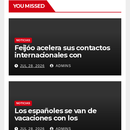
YOU MISSED
NOTICIAS
Feijóo acelera sus contactos
internacionales con
Latinoamérica como socio
JUL 28, 2026
ADMINS
prioritario en su agenda de
gobierno
NOTICIAS
Los españoles se van de
vacaciones con los
carburantes hasta un 21%
JUL 28, 2026
ADMINS