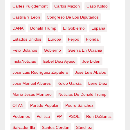
Carles Puigdemont
Carlos Mazón
Caso Koldo
Castilla Y León
Congreso De Los Diputados
DANA
Donald Trump
El Gobierno
España
Estados Unidos
Europa
Feijóo
Florida
Félix Bolaños
Gobierno
Guerra En Ucrania
InstaNoticias
Isabel Díaz Ayuso
Joe Biden
José Luis Rodríguez Zapatero
José Luis Ábalos
José Manuel Albares
Koldo García
Leire Díez
María Jesús Montero
Noticias De Donald Trump
OTAN
Partido Popular
Pedro Sánchez
Podemos
Política
PP
PSOE
Ron DeSantis
Salvador Illa
Santos Cerdán
Sánchez