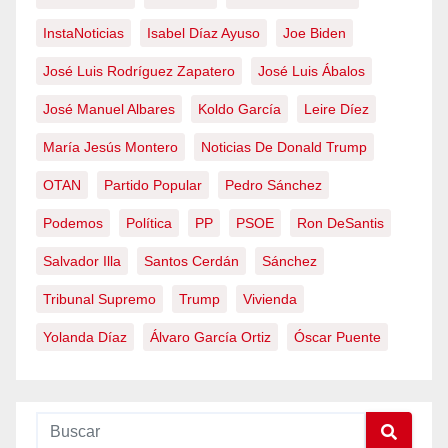
InstaNoticias
Isabel Díaz Ayuso
Joe Biden
José Luis Rodríguez Zapatero
José Luis Ábalos
José Manuel Albares
Koldo García
Leire Díez
María Jesús Montero
Noticias De Donald Trump
OTAN
Partido Popular
Pedro Sánchez
Podemos
Política
PP
PSOE
Ron DeSantis
Salvador Illa
Santos Cerdán
Sánchez
Tribunal Supremo
Trump
Vivienda
Yolanda Díaz
Álvaro García Ortiz
Óscar Puente