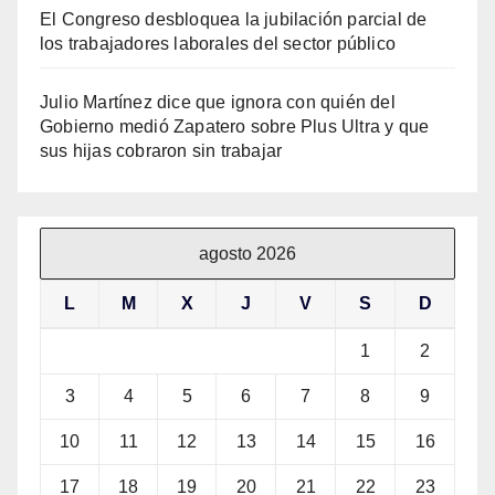
El Congreso desbloquea la jubilación parcial de
los trabajadores laborales del sector público
Julio Martínez dice que ignora con quién del
Gobierno medió Zapatero sobre Plus Ultra y que
sus hijas cobraron sin trabajar
agosto 2026
L
M
X
J
V
S
D
1
2
3
4
5
6
7
8
9
10
11
12
13
14
15
16
17
18
19
20
21
22
23