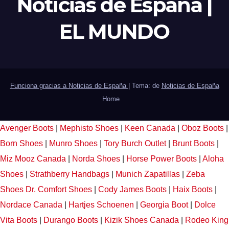
Noticias de España |
EL MUNDO
Funciona gracias a Noticias de España
|
Tema: de
Noticias de España
Home
Avenger Boots
|
Mephisto Shoes
|
Keen Canada
|
Oboz Boots
|
Born Shoes
|
Munro Shoes
|
Tory Burch Outlet
|
Brunt Boots
|
Miz Mooz Canada
|
Norda Shoes
|
Horse Power Boots
|
Aloha
Shoes
|
Strathberry Handbags
|
Munich Zapatillas
|
Zeba
Shoes
Dr. Comfort Shoes
|
Cody James Boots
|
Haix Boots
|
Nordace Canada
|
Hartjes Schoenen
|
Georgia Boot
|
Dolce
Vita Boots
|
Durango Boots
|
Kizik Shoes Canada
|
Rodeo King