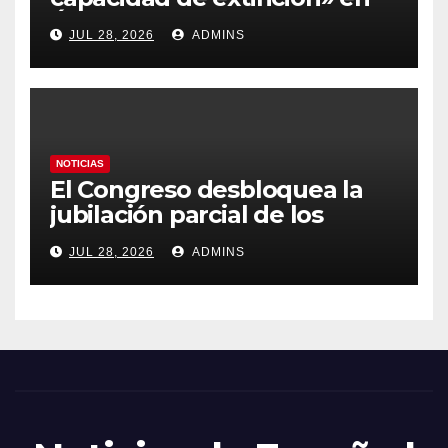
Ávila y al oeste de Madrid
JUL 28, 2026
ADMINS
obliga a declarar la
emergencia nacional
NOTICIAS
El Congreso desbloquea la
jubilación parcial de los
trabajadores laborales del
JUL 28, 2026
ADMINS
sector público