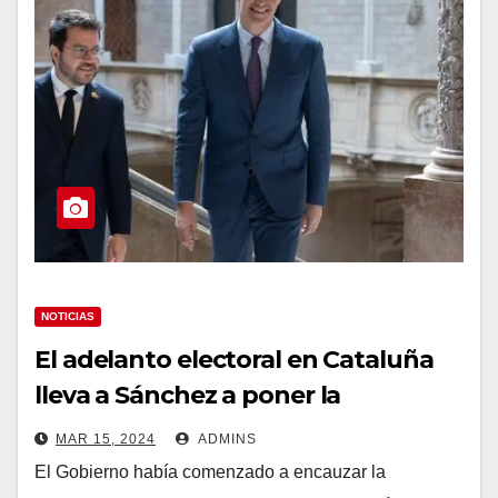
NOTICIAS
El adelanto electoral en Cataluña
lleva a Sánchez a poner la
legislatura en stand-by ante otra
MAR 15, 2024
ADMINS
batalla campal entre ERC y Junts
El Gobierno había comenzado a encauzar la