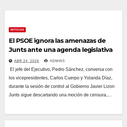
NOTICIAS
El PSOE ignora las amenazas de
Junts ante una agenda legislativa
en mínimos y sin fecha para los
ABR 24, 2026
ADMINS
Presupuestos: «Cero
El jefe del Ejecutivo, Pedro Sánchez, conversa con
preocupación»
los vicepresidentes, Carlos Cuerpo y Yolanda Díaz,
durante la sesión de control al Gobierno Javier Lizon
Junts sigue descartando una moción de censura,…