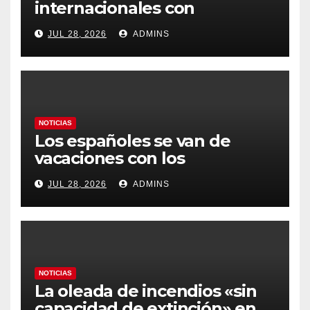
internacionales con
Latinoamérica como socio
JUL 28, 2026
ADMINS
prioritario en su agenda de
gobierno
NOTICIAS
Los españoles se van de
vacaciones con los
carburantes hasta un 21%
JUL 28, 2026
ADMINS
más caros que el año pasado
y los hoteles disparados
NOTICIAS
La oleada de incendios «sin
capacidad de extinción» en