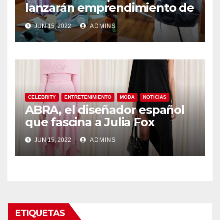
lanzarán emprendimiento de
productos hechos de cuero
JUN 15, 2022
ADMINS
CELEBRITY
ENTRETENIMIENTO
MODA
NOTICIAS
ABRA, el diseñador español
que fascina a Julia Fox
JUN 15, 2022
ADMINS
ETIQUETAS