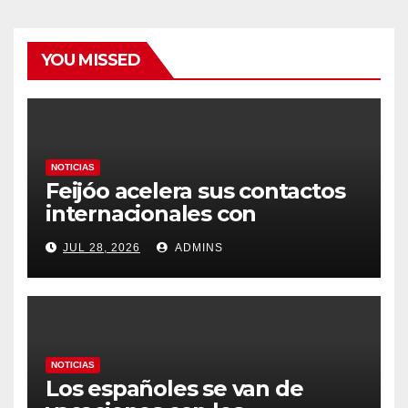
YOU MISSED
NOTICIAS
Feijóo acelera sus contactos
internacionales con
Latinoamérica como socio
JUL 28, 2026
ADMINS
prioritario en su agenda de
gobierno
NOTICIAS
Los españoles se van de