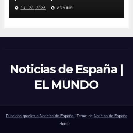
trabajadores laborales del
JUL 28, 2026
ADMINS
sector público
Noticias de España |
EL MUNDO
Funciona gracias a Noticias de España
|
Tema: de
Noticias de España
Home