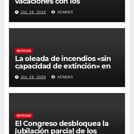
vacaciones con los
carburantes hasta un 21%
JUL 28, 2026
ADMINS
más caros que el año pasado
y los hoteles disparados
NOTICIAS
La oleada de incendios «sin
capacidad de extinción» en
Ávila y al oeste de Madrid
JUL 28, 2026
ADMINS
obliga a declarar la
emergencia nacional
NOTICIAS
El Congreso desbloquea la
jubilación parcial de los