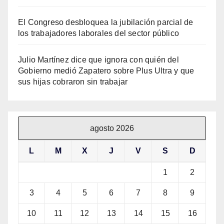
El Congreso desbloquea la jubilación parcial de
los trabajadores laborales del sector público
Julio Martínez dice que ignora con quién del
Gobierno medió Zapatero sobre Plus Ultra y que
sus hijas cobraron sin trabajar
agosto 2026
L
M
X
J
V
S
D
1
2
3
4
5
6
7
8
9
10
11
12
13
14
15
16