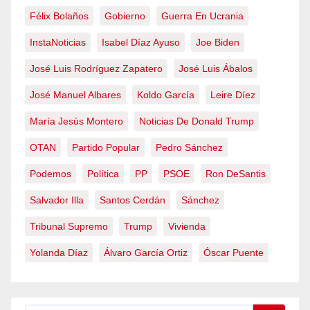
Félix Bolaños
Gobierno
Guerra En Ucrania
InstaNoticias
Isabel Díaz Ayuso
Joe Biden
José Luis Rodríguez Zapatero
José Luis Ábalos
José Manuel Albares
Koldo García
Leire Díez
María Jesús Montero
Noticias De Donald Trump
OTAN
Partido Popular
Pedro Sánchez
Podemos
Política
PP
PSOE
Ron DeSantis
Salvador Illa
Santos Cerdán
Sánchez
Tribunal Supremo
Trump
Vivienda
Yolanda Díaz
Álvaro García Ortiz
Óscar Puente