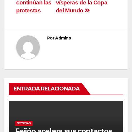
continúan las
vísperas de la Copa
protestas
del Mundo
Por
Admins
ENTRADA RELACIONADA
NOTICIAS
Feijóo acelera sus contactos