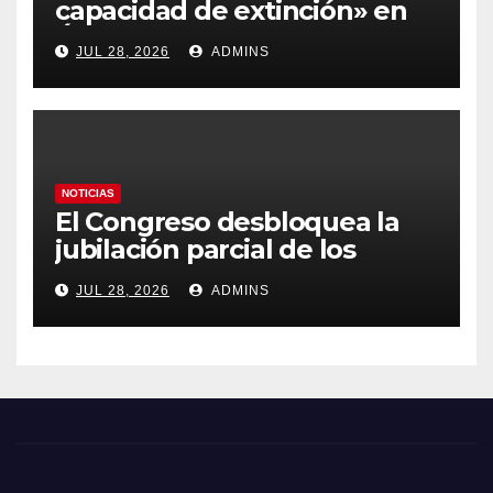
capacidad de extinción» en
Ávila y al oeste de Madrid
JUL 28, 2026
ADMINS
obliga a declarar la
emergencia nacional
NOTICIAS
El Congreso desbloquea la
jubilación parcial de los
trabajadores laborales del
JUL 28, 2026
ADMINS
sector público