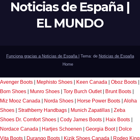
Noticias de España |
EL MUNDO
Funciona gracias a Noticias de España
|
Tema: de
Noticias de España
Home
Avenger Boots
|
Mephisto Shoes
|
Keen Canada
|
Oboz Boots
|
Born Shoes
|
Munro Shoes
|
Tory Burch Outlet
|
Brunt Boots
|
Miz Mooz Canada
|
Norda Shoes
|
Horse Power Boots
|
Aloha
Shoes
|
Strathberry Handbags
|
Munich Zapatillas
|
Zeba
Shoes
Dr. Comfort Shoes
|
Cody James Boots
|
Haix Boots
|
Nordace Canada
|
Hartjes Schoenen
|
Georgia Boot
|
Dolce
Vita Boots
|
Durango Boots
|
Kizik Shoes Canada
|
Rodeo King