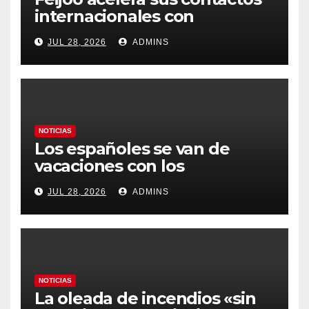
internacionales con
Latinoamérica como socio
JUL 28, 2026
ADMINS
prioritario en su agenda de
gobierno
NOTICIAS
Los españoles se van de
vacaciones con los
carburantes hasta un 21%
JUL 28, 2026
ADMINS
más caros que el año pasado
y los hoteles disparados
NOTICIAS
La oleada de incendios «sin