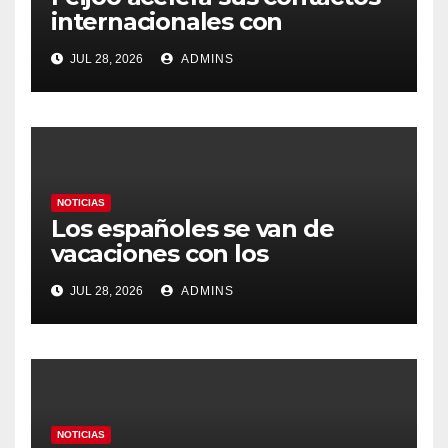
internacionales con
Latinoamérica como socio
JUL 28, 2026
ADMINS
prioritario en su agenda de
gobierno
NOTICIAS
Los españoles se van de
vacaciones con los
carburantes hasta un 21%
JUL 28, 2026
ADMINS
más caros que el año pasado
y los hoteles disparados
NOTICIAS