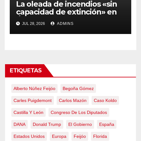
La oleada de incendios «sin
capacidad de extinción» en
Ávila y al oeste de Madrid
JUL 28, 2026
ADMINS
obliga a declarar la
emergencia nacional
ETIQUETAS
Alberto Núñez Feijóo
Begoña Gómez
Carles Puigdemont
Carlos Mazón
Caso Koldo
Castilla Y León
Congreso De Los Diputados
DANA
Donald Trump
El Gobierno
España
Estados Unidos
Europa
Feijóo
Florida