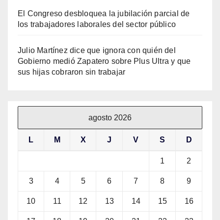
El Congreso desbloquea la jubilación parcial de
los trabajadores laborales del sector público
Julio Martínez dice que ignora con quién del
Gobierno medió Zapatero sobre Plus Ultra y que
sus hijas cobraron sin trabajar
agosto 2026
L
M
X
J
V
S
D
1
2
3
4
5
6
7
8
9
10
11
12
13
14
15
16