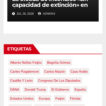
capacidad de extinción» en
Ávila y al oeste de Madrid
JUL 28, 2026
ADMINS
obliga a declarar la
emergencia nacional
ETIQUETAS
Alberto Núñez Feijóo
Begoña Gómez
Carles Puigdemont
Carlos Mazón
Caso Koldo
Castilla Y León
Congreso De Los Diputados
DANA
Donald Trump
El Gobierno
España
Estados Unidos
Europa
Feijóo
Florida