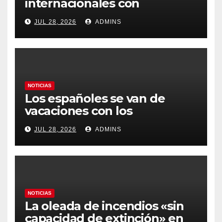
internacionales con
Latinoamérica como socio
JUL 28, 2026
ADMINS
prioritario en su agenda de
gobierno
NOTICIAS
Los españoles se van de
vacaciones con los
carburantes hasta un 21%
JUL 28, 2026
ADMINS
más caros que el año pasado
y los hoteles disparados
NOTICIAS
La oleada de incendios «sin
capacidad de extinción» en