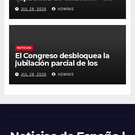
Ávila y al oeste de Madrid
JUL 28, 2026
ADMINS
obliga a declarar la
emergencia nacional
NOTICIAS
El Congreso desbloquea la
jubilación parcial de los
trabajadores laborales del
JUL 28, 2026
ADMINS
sector público