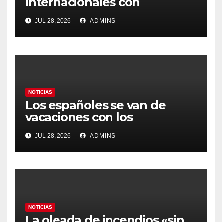
internacionales con
Latinoamérica como socio
JUL 28, 2026
ADMINS
prioritario en su agenda de
gobierno
NOTICIAS
Los españoles se van de
vacaciones con los
carburantes hasta un 21%
JUL 28, 2026
ADMINS
más caros que el año pasado
y los hoteles disparados
NOTICIAS
La oleada de incendios «sin