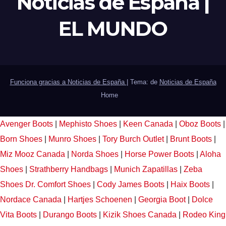
Noticias de España |
EL MUNDO
Funciona gracias a Noticias de España
|
Tema: de
Noticias de España
Home
Avenger Boots
|
Mephisto Shoes
|
Keen Canada
|
Oboz Boots
|
Born Shoes
|
Munro Shoes
|
Tory Burch Outlet
|
Brunt Boots
|
Miz Mooz Canada
|
Norda Shoes
|
Horse Power Boots
|
Aloha
Shoes
|
Strathberry Handbags
|
Munich Zapatillas
|
Zeba
Shoes
Dr. Comfort Shoes
|
Cody James Boots
|
Haix Boots
|
Nordace Canada
|
Hartjes Schoenen
|
Georgia Boot
|
Dolce
Vita Boots
|
Durango Boots
|
Kizik Shoes Canada
|
Rodeo King