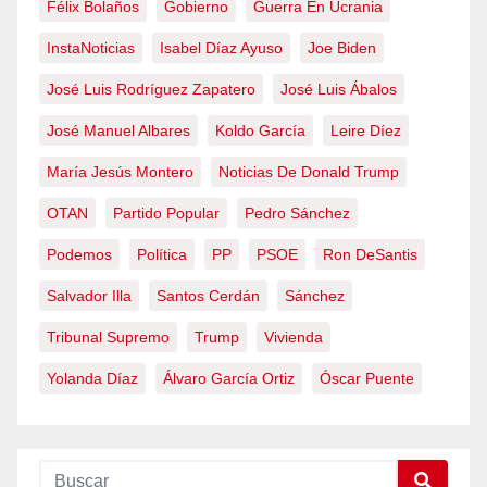
Félix Bolaños
Gobierno
Guerra En Ucrania
InstaNoticias
Isabel Díaz Ayuso
Joe Biden
José Luis Rodríguez Zapatero
José Luis Ábalos
José Manuel Albares
Koldo García
Leire Díez
María Jesús Montero
Noticias De Donald Trump
OTAN
Partido Popular
Pedro Sánchez
Podemos
Política
PP
PSOE
Ron DeSantis
Salvador Illa
Santos Cerdán
Sánchez
Tribunal Supremo
Trump
Vivienda
Yolanda Díaz
Álvaro García Ortiz
Óscar Puente