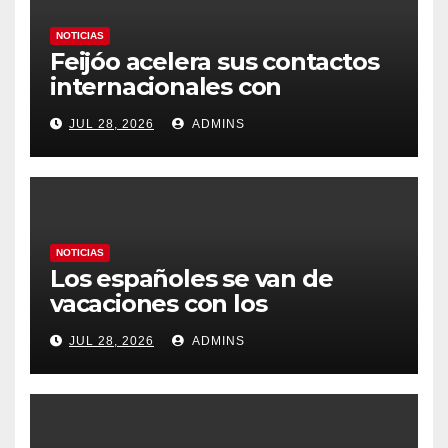
NOTICIAS
Feijóo acelera sus contactos
internacionales con
Latinoamérica como socio
JUL 28, 2026
ADMINS
prioritario en su agenda de
gobierno
NOTICIAS
Los españoles se van de
vacaciones con los
carburantes hasta un 21%
JUL 28, 2026
ADMINS
más caros que el año pasado
y los hoteles disparados