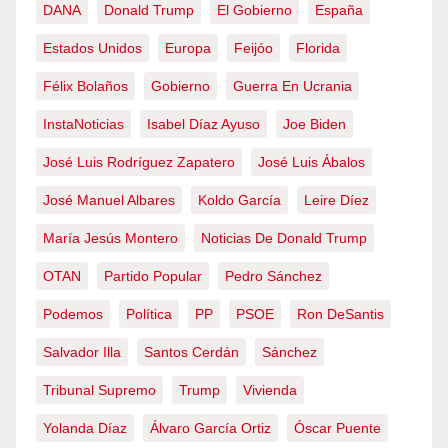
DANA
Donald Trump
El Gobierno
España
Estados Unidos
Europa
Feijóo
Florida
Félix Bolaños
Gobierno
Guerra En Ucrania
InstaNoticias
Isabel Díaz Ayuso
Joe Biden
José Luis Rodríguez Zapatero
José Luis Ábalos
José Manuel Albares
Koldo García
Leire Díez
María Jesús Montero
Noticias De Donald Trump
OTAN
Partido Popular
Pedro Sánchez
Podemos
Política
PP
PSOE
Ron DeSantis
Salvador Illa
Santos Cerdán
Sánchez
Tribunal Supremo
Trump
Vivienda
Yolanda Díaz
Álvaro García Ortiz
Óscar Puente