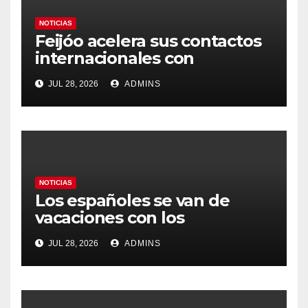
NOTICIAS
Feijóo acelera sus contactos
internacionales con
Latinoamérica como socio
JUL 28, 2026
ADMINS
prioritario en su agenda de
gobierno
NOTICIAS
Los españoles se van de
vacaciones con los
carburantes hasta un 21%
JUL 28, 2026
ADMINS
más caros que el año pasado
y los hoteles disparados