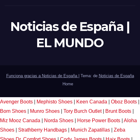
Noticias de España |
EL MUNDO
Funciona gracias a Noticias de España
|
Tema: de
Noticias de España
Home
Avenger Boots
|
Mephisto Shoes
|
Keen Canada
|
Oboz Boots
|
Born Shoes
|
Munro Shoes
|
Tory Burch Outlet
|
Brunt Boots
|
Miz Mooz Canada
|
Norda Shoes
|
Horse Power Boots
|
Aloha
Shoes
|
Strathberry Handbags
|
Munich Zapatillas
|
Zeba
Shoes
Dr. Comfort Shoes
|
Cody James Boots
|
Haix Boots
|