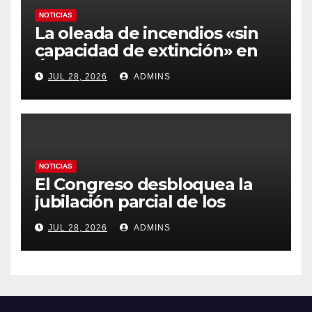
NOTICIAS
La oleada de incendios «sin
capacidad de extinción» en
Ávila y al oeste de Madrid
JUL 28, 2026
ADMINS
obliga a declarar la
emergencia nacional
NOTICIAS
El Congreso desbloquea la
jubilación parcial de los
trabajadores laborales del
JUL 28, 2026
ADMINS
sector público