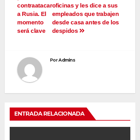
entradas
contraatacar
oficinas y les dice a sus
a Rusia. El
empleados que trabajen
momento
desde casa antes de los
será clave
despidos
Por
Admins
ENTRADA RELACIONADA