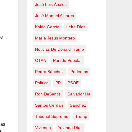
José Luis Ábalos
José Manuel Albares
Koldo García
Leire Díez
ue
María Jesús Montero
Noticias De Donald Trump
OTAN
Partido Popular
Pedro Sánchez
Podemos
Política
PP
PSOE
Ron DeSantis
Salvador Illa
Santos Cerdán
Sánchez
Tribunal Supremo
Trump
las
Vivienda
Yolanda Díaz