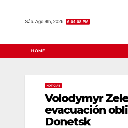
Saltar
al
contenido
Sáb. Ago 8th, 2026
6:04:09 PM
HOME
NOTICIAS
Volodymyr Zele
evacuación obli
Donetsk