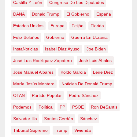
Castilla Y León
Congreso De Los Diputados
DANA
Donald Trump
El Gobierno
España
Estados Unidos
Europa
Feijóo
Florida
Félix Bolaños
Gobierno
Guerra En Ucrania
InstaNoticias
Isabel Díaz Ayuso
Joe Biden
José Luis Rodríguez Zapatero
José Luis Ábalos
José Manuel Albares
Koldo García
Leire Díez
María Jesús Montero
Noticias De Donald Trump
OTAN
Partido Popular
Pedro Sánchez
Podemos
Política
PP
PSOE
Ron DeSantis
Salvador Illa
Santos Cerdán
Sánchez
Tribunal Supremo
Trump
Vivienda