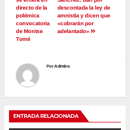
de
directo de la
descontada la ley de
entradas
polémica
amnistía y dicen que
convocatoria
«cobrarán por
de Montse
adelantado»
Tomé
Por
Admins
ENTRADA RELACIONADA