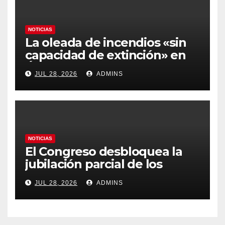
NOTICIAS
La oleada de incendios «sin
capacidad de extinción» en
Ávila y al oeste de Madrid
JUL 28, 2026
ADMINS
obliga a declarar la
emergencia nacional
NOTICIAS
El Congreso desbloquea la
jubilación parcial de los
trabajadores laborales del
JUL 28, 2026
ADMINS
sector público