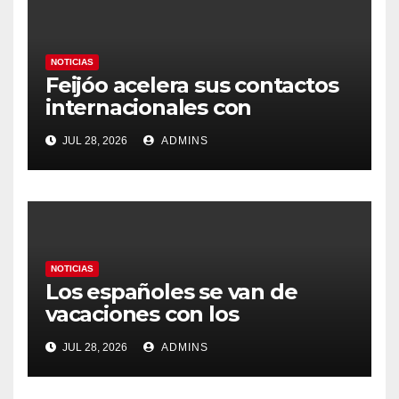
NOTICIAS
Feijóo acelera sus contactos
internacionales con
Latinoamérica como socio
JUL 28, 2026
ADMINS
prioritario en su agenda de
gobierno
NOTICIAS
Los españoles se van de
vacaciones con los
carburantes hasta un 21%
JUL 28, 2026
ADMINS
más caros que el año pasado
y los hoteles disparados