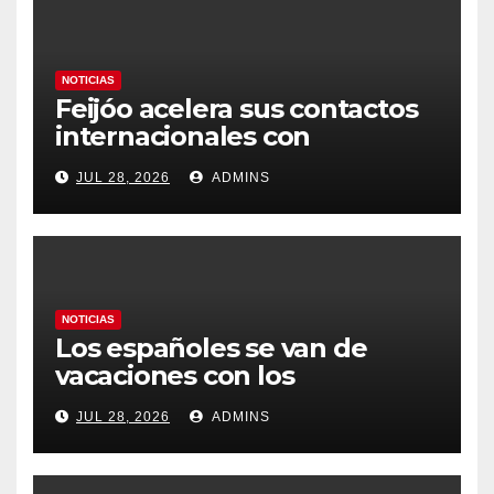
NOTICIAS
Feijóo acelera sus contactos
internacionales con
Latinoamérica como socio
JUL 28, 2026
ADMINS
prioritario en su agenda de
gobierno
NOTICIAS
Los españoles se van de
vacaciones con los
carburantes hasta un 21%
JUL 28, 2026
ADMINS
más caros que el año pasado
y los hoteles disparados