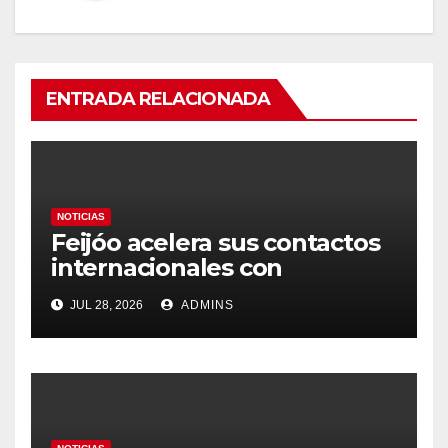
ENTRADA RELACIONADA
NOTICIAS
Feijóo acelera sus contactos
internacionales con
Latinoamérica como socio
JUL 28, 2026
ADMINS
prioritario en su agenda de
gobierno