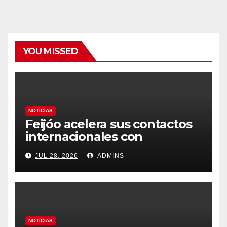
YOU MISSED
NOTICIAS
Feijóo acelera sus contactos
internacionales con
Latinoamérica como socio
JUL 28, 2026
ADMINS
prioritario en su agenda de
gobierno
NOTICIAS