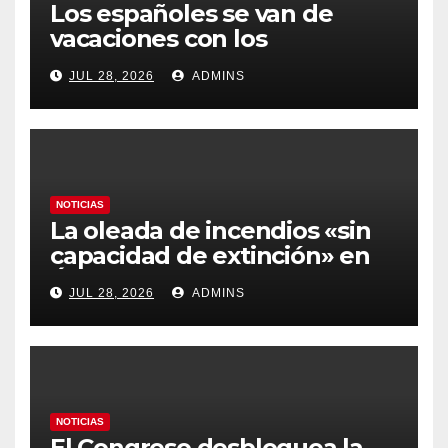
Los españoles se van de
vacaciones con los
carburantes hasta un 21%
JUL 28, 2026
ADMINS
más caros que el año pasado
y los hoteles disparados
NOTICIAS
La oleada de incendios «sin
capacidad de extinción» en
Ávila y al oeste de Madrid
JUL 28, 2026
ADMINS
obliga a declarar la
emergencia nacional
NOTICIAS
El Congreso desbloquea la