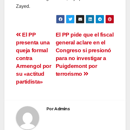
Zayed.
Navegación
El PP
El PP pide que el fiscal
presenta una
general aclare en el
de
queja formal
Congreso si presionó
entradas
contra
para no investigar a
Armengol por
Puigdemont por
su «actitud
terrorismo
partidista»
Por
Admins