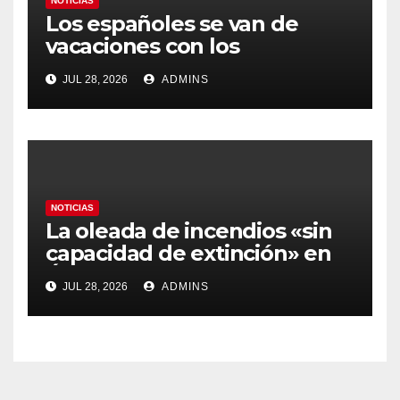
NOTICIAS
Los españoles se van de
vacaciones con los
carburantes hasta un 21%
JUL 28, 2026
ADMINS
más caros que el año pasado
y los hoteles disparados
NOTICIAS
La oleada de incendios «sin
capacidad de extinción» en
Ávila y al oeste de Madrid
JUL 28, 2026
ADMINS
obliga a declarar la
emergencia nacional