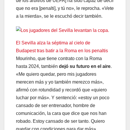
de los árbitros de UEFA] ha sido capaz de decir
que no era [penalti], y tú no», le reprocha. «Vete
a la mierda», se le escuchó decir también.
El Sevilla alza la séptima al cielo de
Budapest tras batir a la Roma en los penaltis
Mourinho, que tiene contrato con la Roma
hasta 2024, también
dejó su futuro en el aire
.
«Me quiero quedar, pero mis jugadores
merecen más y yo también merezco más»,
afirmó con rotundidad y recordó que «quiero
luchar por más». Y sentenció: «estoy un poco
cansado de ser entrenador, hombre de
comunicación, la cara que dice que nos han
robado. Estoy cansado de ser tanto. Quiero
quedar con condiciones para dar más».