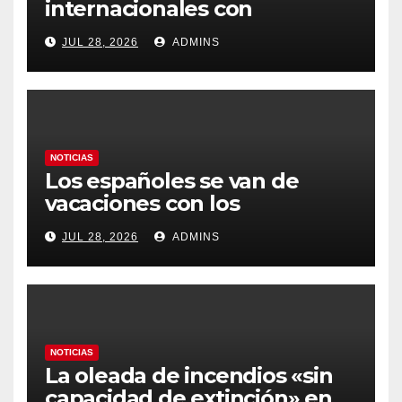
internacionales con
Latinoamérica como socio
JUL 28, 2026
ADMINS
prioritario en su agenda de
gobierno
NOTICIAS
Los españoles se van de
vacaciones con los
carburantes hasta un 21%
JUL 28, 2026
ADMINS
más caros que el año pasado
y los hoteles disparados
NOTICIAS
La oleada de incendios «sin
capacidad de extinción» en