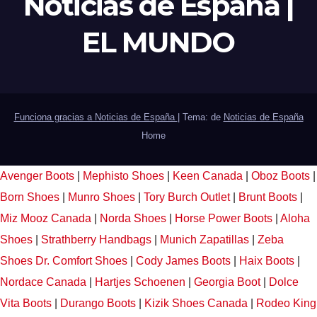
Noticias de España |
EL MUNDO
Funciona gracias a Noticias de España
|
Tema: de
Noticias de España
Home
Avenger Boots
|
Mephisto Shoes
|
Keen Canada
|
Oboz Boots
|
Born Shoes
|
Munro Shoes
|
Tory Burch Outlet
|
Brunt Boots
|
Miz Mooz Canada
|
Norda Shoes
|
Horse Power Boots
|
Aloha
Shoes
|
Strathberry Handbags
|
Munich Zapatillas
|
Zeba
Shoes
Dr. Comfort Shoes
|
Cody James Boots
|
Haix Boots
|
Nordace Canada
|
Hartjes Schoenen
|
Georgia Boot
|
Dolce
Vita Boots
|
Durango Boots
|
Kizik Shoes Canada
|
Rodeo King