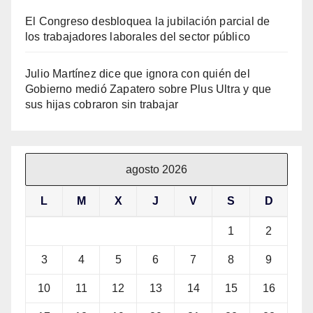
El Congreso desbloquea la jubilación parcial de
los trabajadores laborales del sector público
Julio Martínez dice que ignora con quién del
Gobierno medió Zapatero sobre Plus Ultra y que
sus hijas cobraron sin trabajar
agosto 2026
L
M
X
J
V
S
D
1
2
3
4
5
6
7
8
9
10
11
12
13
14
15
16