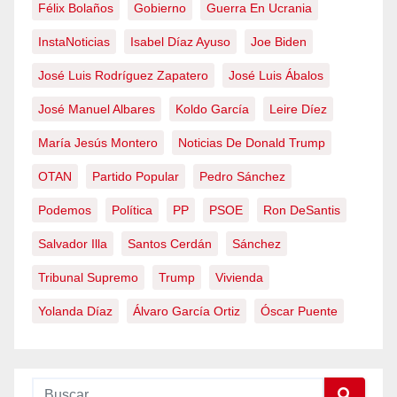
Félix Bolaños
Gobierno
Guerra En Ucrania
InstaNoticias
Isabel Díaz Ayuso
Joe Biden
José Luis Rodríguez Zapatero
José Luis Ábalos
José Manuel Albares
Koldo García
Leire Díez
María Jesús Montero
Noticias De Donald Trump
OTAN
Partido Popular
Pedro Sánchez
Podemos
Política
PP
PSOE
Ron DeSantis
Salvador Illa
Santos Cerdán
Sánchez
Tribunal Supremo
Trump
Vivienda
Yolanda Díaz
Álvaro García Ortiz
Óscar Puente