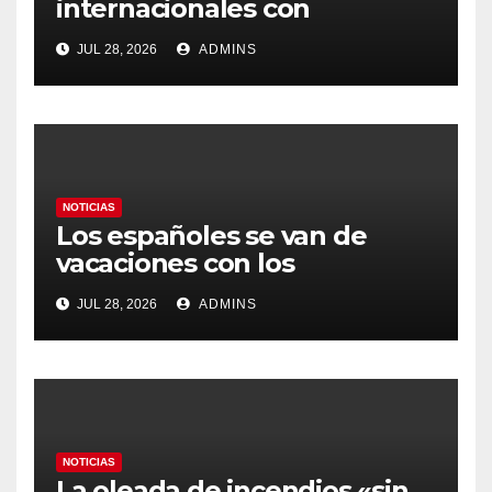
internacionales con
Latinoamérica como socio
JUL 28, 2026
ADMINS
prioritario en su agenda de
gobierno
NOTICIAS
Los españoles se van de
vacaciones con los
carburantes hasta un 21%
JUL 28, 2026
ADMINS
más caros que el año pasado
y los hoteles disparados
NOTICIAS
La oleada de incendios «sin