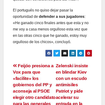
El portugués no quiso dejar pasar la
oportunidad de
defender a sus jugadores
:
«He ganado cinco finales antes que esta y no
me voy a casa menos orgulloso esta vez que
en las otras cinco que he ganado, estoy muy
orgulloso de los chicos», concluyó.
Navegación
Feijóo presiona a
Zelenski insiste
Vox para que
en blindar Kiev
de
«facilite» los
con un escudo
entradas
gobiernos del PP y
antimisiles
aconseja al PSOE
Patriot y pide
elegir otro candidato
acelerar su
para las generales
entrada en la