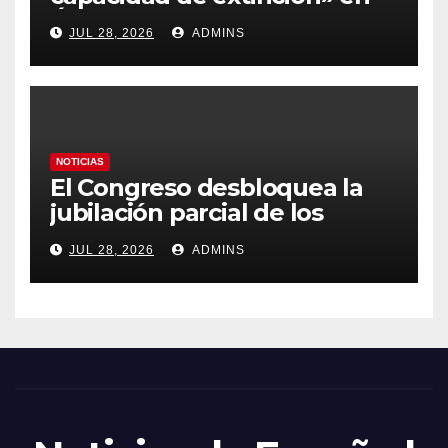
Ávila y al oeste de Madrid
JUL 28, 2026
ADMINS
obliga a declarar la
emergencia nacional
NOTICIAS
El Congreso desbloquea la
jubilación parcial de los
trabajadores laborales del
JUL 28, 2026
ADMINS
sector público