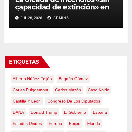
capacidad de extinción» en
Ávila y al oeste de Madrid
JUL 28, 2026
ADMINS
obliga a declarar la
emergencia nacional
ETIQUETAS
Alberto Núñez Feijóo
Begoña Gómez
Carles Puigdemont
Carlos Mazón
Caso Koldo
Castilla Y León
Congreso De Los Diputados
DANA
Donald Trump
El Gobierno
España
Estados Unidos
Europa
Feijóo
Florida