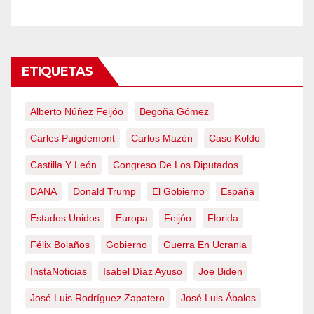
ETIQUETAS
Alberto Núñez Feijóo
Begoña Gómez
Carles Puigdemont
Carlos Mazón
Caso Koldo
Castilla Y León
Congreso De Los Diputados
DANA
Donald Trump
El Gobierno
España
Estados Unidos
Europa
Feijóo
Florida
Félix Bolaños
Gobierno
Guerra En Ucrania
InstaNoticias
Isabel Díaz Ayuso
Joe Biden
José Luis Rodríguez Zapatero
José Luis Ábalos