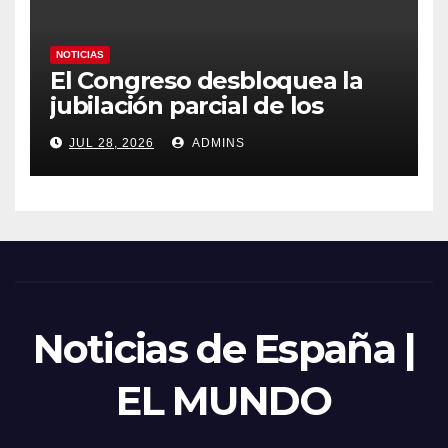
NOTICIAS
El Congreso desbloquea la
jubilación parcial de los
trabajadores laborales del
JUL 28, 2026
ADMINS
sector público
Noticias de España |
EL MUNDO