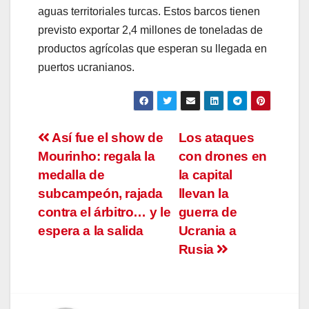
aguas territoriales turcas. Estos barcos tienen
previsto exportar 2,4 millones de toneladas de
productos agrícolas que esperan su llegada en
puertos ucranianos.
Navegación
Así fue el show de
Los ataques
Mourinho: regala la
con drones en
de
medalla de
la capital
entradas
subcampeón, rajada
llevan la
contra el árbitro… y le
guerra de
espera a la salida
Ucrania a
Rusia