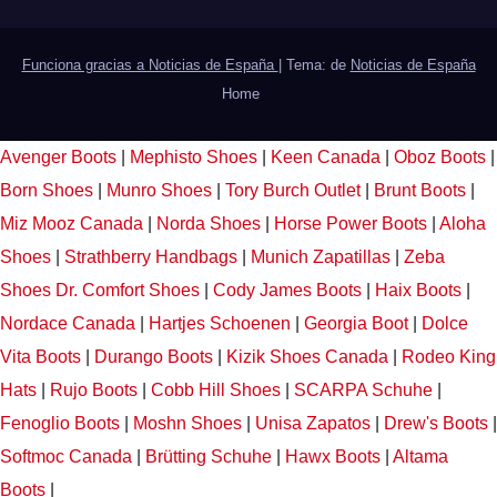
Funciona gracias a Noticias de España
|
Tema: de
Noticias de España
Home
Avenger Boots
|
Mephisto Shoes
|
Keen Canada
|
Oboz Boots
|
Born Shoes
|
Munro Shoes
|
Tory Burch Outlet
|
Brunt Boots
|
Miz Mooz Canada
|
Norda Shoes
|
Horse Power Boots
|
Aloha
Shoes
|
Strathberry Handbags
|
Munich Zapatillas
|
Zeba
Shoes
Dr. Comfort Shoes
|
Cody James Boots
|
Haix Boots
|
Nordace Canada
|
Hartjes Schoenen
|
Georgia Boot
|
Dolce
Vita Boots
|
Durango Boots
|
Kizik Shoes Canada
|
Rodeo King
Hats
|
Rujo Boots
|
Cobb Hill Shoes
|
SCARPA Schuhe
|
Fenoglio Boots
|
Moshn Shoes
|
Unisa Zapatos
|
Drew's Boots
|
Softmoc Canada
|
Brütting Schuhe
|
Hawx Boots
|
Altama
Boots
|