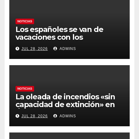
NOTICIAS
Los españoles se van de
vacaciones con los
carburantes hasta un 21%
JUL 28, 2026
ADMINS
más caros que el año pasado
y los hoteles disparados
NOTICIAS
La oleada de incendios «sin
capacidad de extinción» en
Ávila y al oeste de Madrid
JUL 28, 2026
ADMINS
obliga a declarar la
emergencia nacional