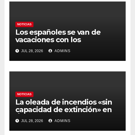
NOTICIAS
Los españoles se van de
vacaciones con los
carburantes hasta un 21%
JUL 28, 2026
ADMINS
más caros que el año pasado
y los hoteles disparados
NOTICIAS
La oleada de incendios «sin
capacidad de extinción» en
Ávila y al oeste de Madrid
JUL 28, 2026
ADMINS
obliga a declarar la
emergencia nacional