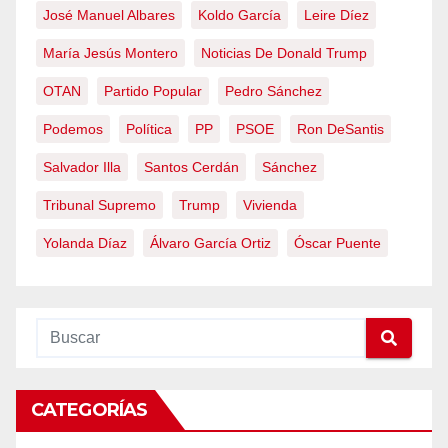
José Manuel Albares
Koldo García
Leire Díez
María Jesús Montero
Noticias De Donald Trump
OTAN
Partido Popular
Pedro Sánchez
Podemos
Política
PP
PSOE
Ron DeSantis
Salvador Illa
Santos Cerdán
Sánchez
Tribunal Supremo
Trump
Vivienda
Yolanda Díaz
Álvaro García Ortiz
Óscar Puente
CATEGORÍAS