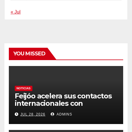
« Jul
YOU MISSED
NOTICIAS
Feijóo acelera sus contactos
internacionales con
Latinoamérica como socio
JUL 28, 2026
ADMINS
prioritario en su agenda de
gobierno