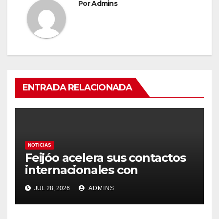
Por
Admins
ENTRADA RELACIONADA
NOTICIAS
Feijóo acelera sus contactos
internacionales con
Latinoamérica como socio
JUL 28, 2026
ADMINS
prioritario en su agenda de
gobierno