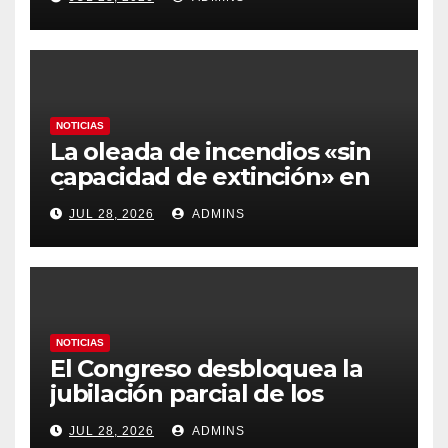
más caros que el año pasado
y los hoteles disparados
NOTICIAS
La oleada de incendios «sin
capacidad de extinción» en
Ávila y al oeste de Madrid
JUL 28, 2026
ADMINS
obliga a declarar la
emergencia nacional
NOTICIAS
El Congreso desbloquea la
jubilación parcial de los
trabajadores laborales del
JUL 28, 2026
ADMINS
sector público