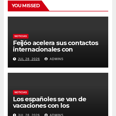
YOU MISSED
NOTICIAS
Feijóo acelera sus contactos
internacionales con
Latinoamérica como socio
JUL 28, 2026
ADMINS
prioritario en su agenda de
gobierno
NOTICIAS
Los españoles se van de
vacaciones con los
carburantes hasta un 21%
JUL 28, 2026
ADMINS