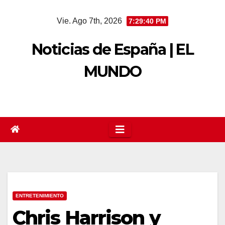
Saltar
Vie. Ago 7th, 2026
7:29:41 PM
al
contenido
Noticias de España | EL
MUNDO
ENTRETENIMIENTO
Chris Harrison y