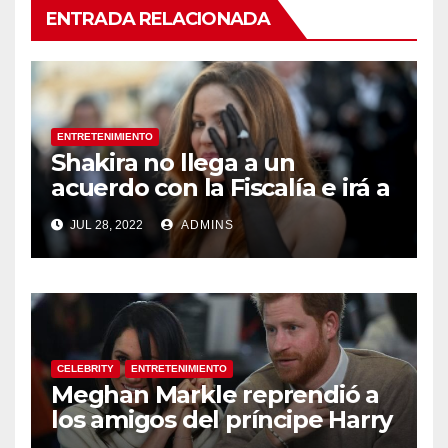
ENTRADA RELACIONADA
ENTRETENIMIENTO
Shakira no llega a un
acuerdo con la Fiscalía e irá a
juicio en España por
JUL 28, 2022
ADMINS
presunta evasión fiscal
CELEBRITY
ENTRETENIMIENTO
Meghan Markle reprendió a
los amigos del príncipe Harry
porque no le gustaban sus