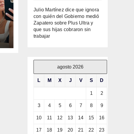
Julio Martínez dice que ignora
con quién del Gobierno medió
Zapatero sobre Plus Ultra y
que sus hijas cobraron sin
trabajar
as
agosto 2026
L
M
X
J
V
S
D
1
2
3
4
5
6
7
8
9
10
11
12
13
14
15
16
17
18
19
20
21
22
23