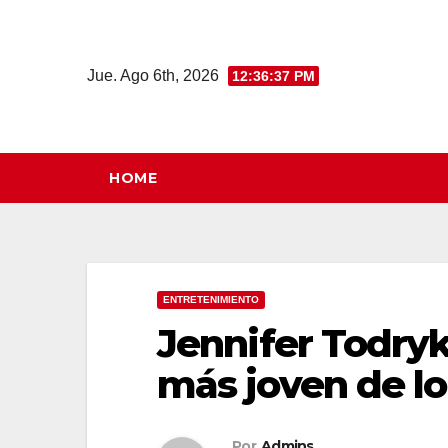
Saltar
al
contenido
Jue. Ago 6th, 2026
12:36:38 PM
HOME
ENTRETENIMIENTO
Jennifer Todry
más joven de lo
Por
Admins