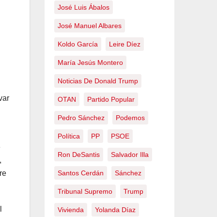
José Luis Ábalos
José Manuel Albares
Koldo García
Leire Díez
María Jesús Montero
Noticias De Donald Trump
var
OTAN
Partido Popular
Pedro Sánchez
Podemos
Política
PP
PSOE
e
Ron DeSantis
Salvador Illa
,
Santos Cerdán
Sánchez
re
Tribunal Supremo
Trump
l
Vivienda
Yolanda Díaz