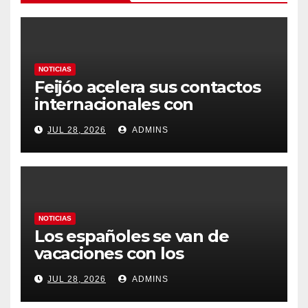
NOTICIAS
Feijóo acelera sus contactos
internacionales con
Latinoamérica como socio
JUL 28, 2026
ADMINS
prioritario en su agenda de
gobierno
NOTICIAS
Los españoles se van de
vacaciones con los
carburantes hasta un 21%
JUL 28, 2026
ADMINS
más caros que el año pasado
y los hoteles disparados