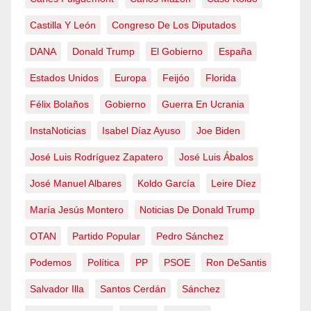
Castilla Y León
Congreso De Los Diputados
DANA
Donald Trump
El Gobierno
España
Estados Unidos
Europa
Feijóo
Florida
Félix Bolaños
Gobierno
Guerra En Ucrania
InstaNoticias
Isabel Díaz Ayuso
Joe Biden
José Luis Rodríguez Zapatero
José Luis Ábalos
José Manuel Albares
Koldo García
Leire Díez
María Jesús Montero
Noticias De Donald Trump
OTAN
Partido Popular
Pedro Sánchez
Podemos
Política
PP
PSOE
Ron DeSantis
Salvador Illa
Santos Cerdán
Sánchez