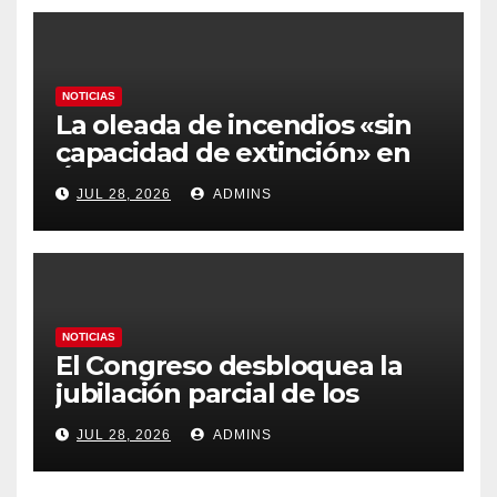
NOTICIAS
La oleada de incendios «sin
capacidad de extinción» en
Ávila y al oeste de Madrid
JUL 28, 2026
ADMINS
obliga a declarar la
emergencia nacional
NOTICIAS
El Congreso desbloquea la
jubilación parcial de los
trabajadores laborales del
JUL 28, 2026
ADMINS
sector público