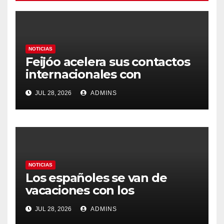
NOTICIAS
Feijóo acelera sus contactos
internacionales con
Latinoamérica como socio
JUL 28, 2026
ADMINS
prioritario en su agenda de
gobierno
NOTICIAS
Los españoles se van de
vacaciones con los
carburantes hasta un 21%
JUL 28, 2026
ADMINS
más caros que el año pasado