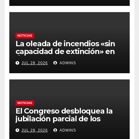
y los hoteles disparados
NOTICIAS
La oleada de incendios «sin
capacidad de extinción» en
Ávila y al oeste de Madrid
JUL 28, 2026
ADMINS
obliga a declarar la
emergencia nacional
NOTICIAS
El Congreso desbloquea la
jubilación parcial de los
trabajadores laborales del
JUL 28, 2026
ADMINS
sector público