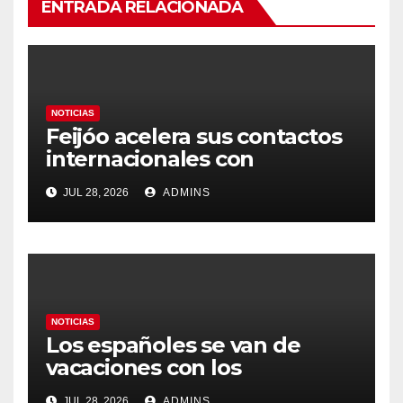
ENTRADA RELACIONADA
NOTICIAS
Feijóo acelera sus contactos
internacionales con
Latinoamérica como socio
JUL 28, 2026
ADMINS
prioritario en su agenda de
gobierno
NOTICIAS
Los españoles se van de
vacaciones con los
carburantes hasta un 21%
JUL 28, 2026
ADMINS