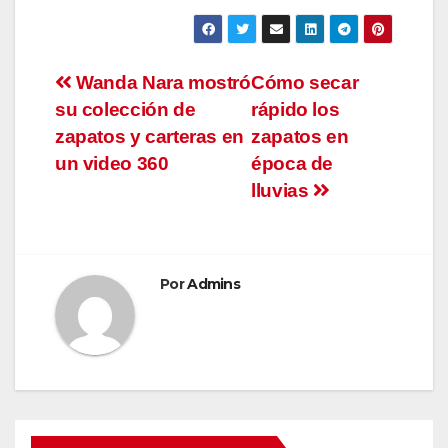
Navegación
Wanda Nara mostró
Cómo secar
su colección de
rápido los
de
zapatos y carteras en
zapatos en
entradas
un video 360
época de
lluvias
Por
Admins