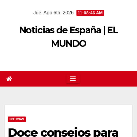
Saltar
Jue. Ago 6th, 2026
11:08:47 AM
al
contenido
Noticias de España | EL
MUNDO
NOTICIAS
Doce consejos para