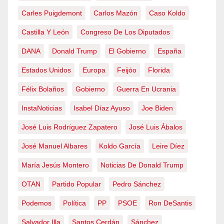
Carles Puigdemont
Carlos Mazón
Caso Koldo
Castilla Y León
Congreso De Los Diputados
DANA
Donald Trump
El Gobierno
España
Estados Unidos
Europa
Feijóo
Florida
Félix Bolaños
Gobierno
Guerra En Ucrania
InstaNoticias
Isabel Díaz Ayuso
Joe Biden
José Luis Rodríguez Zapatero
José Luis Ábalos
José Manuel Albares
Koldo García
Leire Díez
María Jesús Montero
Noticias De Donald Trump
OTAN
Partido Popular
Pedro Sánchez
Podemos
Política
PP
PSOE
Ron DeSantis
Salvador Illa
Santos Cerdán
Sánchez