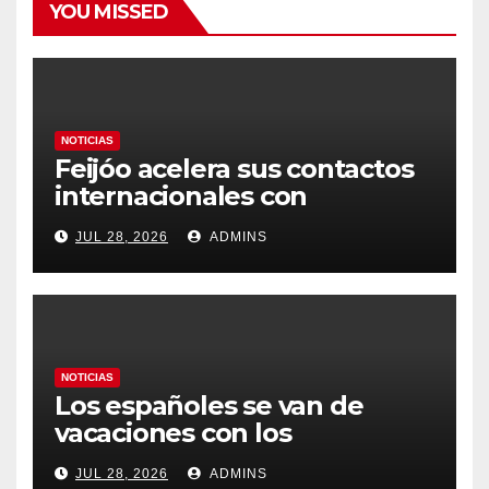
YOU MISSED
NOTICIAS
Feijóo acelera sus contactos
internacionales con
Latinoamérica como socio
JUL 28, 2026
ADMINS
prioritario en su agenda de
gobierno
NOTICIAS
Los españoles se van de
vacaciones con los
carburantes hasta un 21%
JUL 28, 2026
ADMINS
más caros que el año pasado