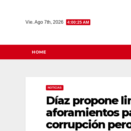
Saltar
al
contenido
Vie. Ago 7th, 2026
4:00:26 AM
HOME
NOTICIAS
Díaz propone li
aforamientos p
corrupción pero