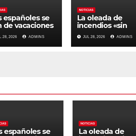
CIAS
NOTICIAS
s españoles se
La oleada de
n de vacaciones
incendios «sin
 los
capacidad de
 28, 2026
ADMINS
JUL 28, 2026
ADMINS
rburantes hasta
extinción» en Áv
 21% más caros
y al oeste de
e el año pasado
Madrid obliga a
os hoteles
declarar la
sparados
emergencia
nacional
CIAS
NOTICIAS
s españoles se
La oleada de