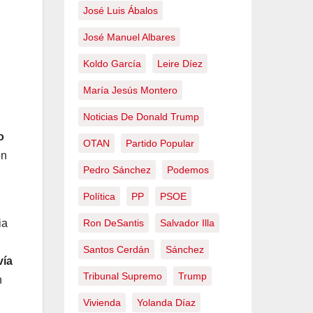
José Luis Ábalos
José Manuel Albares
Koldo García
Leire Díez
María Jesús Montero
Noticias De Donald Trump
o
OTAN
Partido Popular
ón
Pedro Sánchez
Podemos
Política
PP
PSOE
Ron DeSantis
Salvador Illa
ia
Santos Cerdán
Sánchez
vía
Tribunal Supremo
Trump
n
Vivienda
Yolanda Díaz