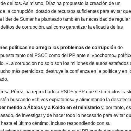
 de delitos. Asimismo, Díaz ha propuesto la creación de un
e la corrupción, dotado de recursos suficientes para evitar que
La líder de Sumar ha planteado también la necesidad de regular 
delitos de corrupción, así como garantizar la eficacia de las
ones políticas no arregla los problemas de corrupción
de
espuesta tanto del PSOE como del PP ante el «bochorno» polític
o. «La corrupción no solo son los millones de euros estafados 
ucho más pernicioso: destruye la confianza en la política y en l
ado.
esa Pérez, ha reprochado a PSOE y PP que se tiren «los trast
estén buscando «chivos expiatorios» y alimentando la desafecc
er metido a Ábalos y a Koldo en el ministerio
y, por tanto, es
pasado, de investigar y de hacer todo lo necesario para evitar q
er hasta el último céntimo, incluso respondiendo con su