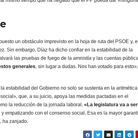
, al mismo tiempo que ha negado que el PP pueda dar «ningun
le
uesto un obstáculo imprevisto en la hoja de ruta del PSOE y, 
. Sin embargo, Díaz ha dicho confiar en la estabilidad de la
alvará las pruebas de fuego de la amnistía y las cuentas pública
estos generales
, sin lugar a dudas. Nos han votado para esto»,
a estabilidad del Gobierno no solo se sustenta en la aritmética
social», que, a su juicio, apoya las medidas pactadas en el
o la reducción de la jornada laboral.
«La legislatura va a ser
s
y empatizando con el consenso social. Esa es la mayor garant
», ha zanjado.