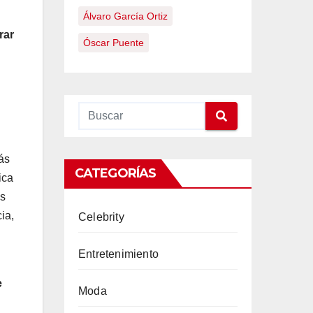
Álvaro García Ortiz
rar
Óscar Puente
ás
CATEGORÍAS
ica
os
ia,
Celebrity
Entretenimiento
e
Moda