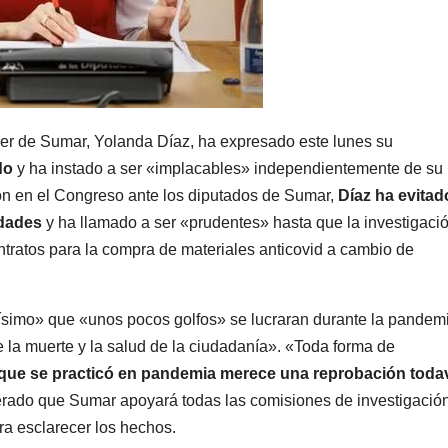
der de Sumar, Yolanda Díaz, ha expresado este lunes su
do
y ha instado a ser «implacables» independientemente de su
ción en el Congreso ante los diputados de Sumar,
Díaz ha evitad
idades
y ha llamado a ser «prudentes» hasta que la investigaci
ntratos para la compra de materiales anticovid a cambio de
ísimo» que «unos pocos golfos» se lucraran durante la pandem
e la muerte y la salud de la ciudadanía». «Toda forma de
 que se practicó en pandemia merece una reprobación toda
iterado que Sumar apoyará todas las comisiones de investigació
a esclarecer los hechos.