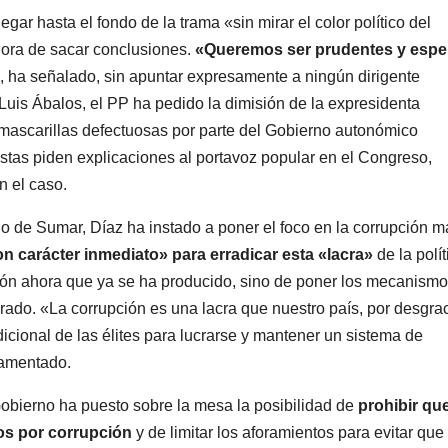
egar hasta el fondo de la trama «sin mirar el color político del
hora de sacar conclusiones.
«Queremos ser prudentes y espe
, ha señalado, sin apuntar expresamente a ningún dirigente
Luis Ábalos, el PP ha pedido la dimisión de la expresidenta
 mascarillas defectuosas por parte del Gobierno autonómico
istas piden explicaciones al portavoz popular en el Congreso,
n el caso.
io de Sumar, Díaz ha instado a poner el foco en la corrupción m
n carácter inmediato» para erradicar esta «lacra»
de la polít
ción ahora que ya se ha producido, sino de poner los mecanism
ado. «La corrupción es una lacra que nuestro país, por desgrac
cional de las élites para lucrarse y mantener un sistema de
lamentado.
Gobierno ha puesto sobre la mesa la posibilidad de
prohibir qu
os por corrupción
y de limitar los aforamientos para evitar que