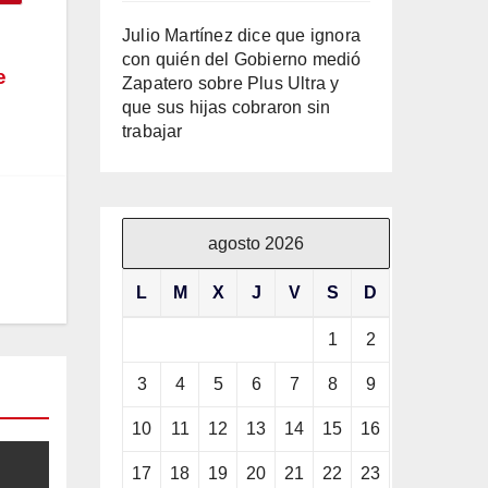
Julio Martínez dice que ignora
con quién del Gobierno medió
e
Zapatero sobre Plus Ultra y
que sus hijas cobraron sin
trabajar
agosto 2026
L
M
X
J
V
S
D
1
2
3
4
5
6
7
8
9
10
11
12
13
14
15
16
17
18
19
20
21
22
23