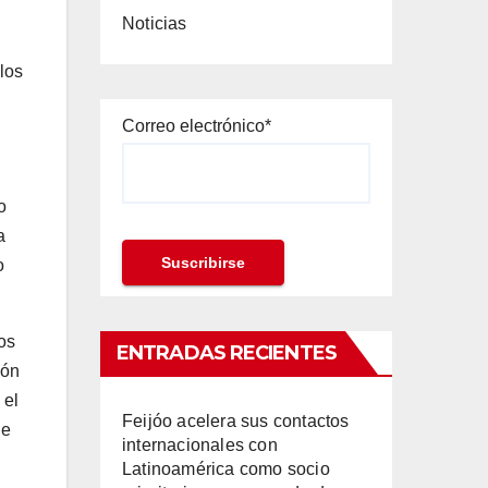
Noticias
los
Correo electrónico*
o
a
o
os
ENTRADAS RECIENTES
ión
 el
Feijóo acelera sus contactos
ue
internacionales con
Latinoamérica como socio