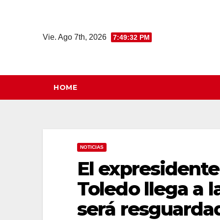
Saltar
al
contenido
Vie. Ago 7th, 2026
7:49:33 PM
HOME
NOTICIAS
El expresidente
Toledo llega a 
será resguarda