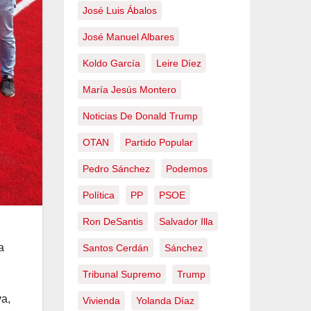
José Luis Ábalos
José Manuel Albares
Koldo García
Leire Díez
María Jesús Montero
Noticias De Donald Trump
OTAN
Partido Popular
Pedro Sánchez
Podemos
Política
PP
PSOE
Ron DeSantis
Salvador Illa
a
Santos Cerdán
Sánchez
Tribunal Supremo
Trump
a,
Vivienda
Yolanda Díaz