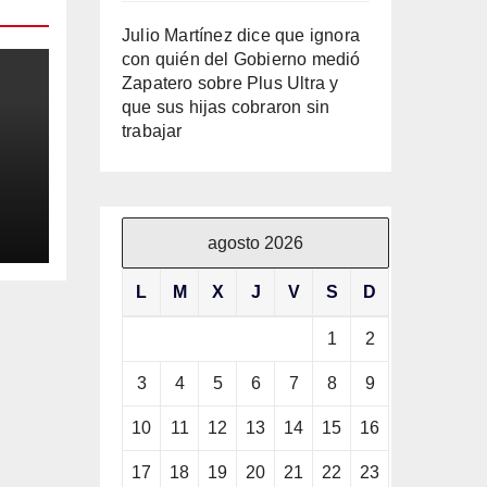
Julio Martínez dice que ignora
con quién del Gobierno medió
Zapatero sobre Plus Ultra y
que sus hijas cobraron sin
trabajar
ila
agosto 2026
L
M
X
J
V
S
D
1
2
3
4
5
6
7
8
9
10
11
12
13
14
15
16
17
18
19
20
21
22
23