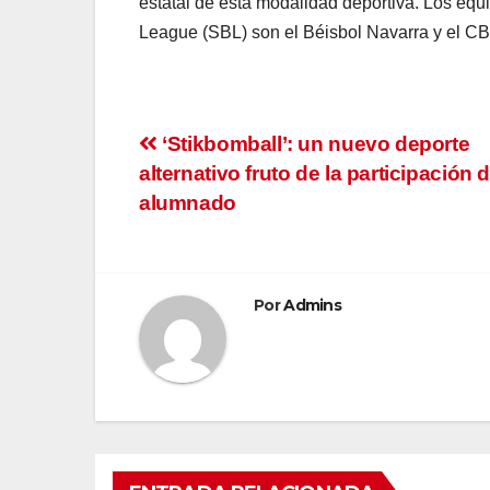
estatal de esta modalidad deportiva. Los eq
League (SBL) son el Béisbol Navarra y el CB
Navegación
‘Stikbomball’: un nuevo deporte
alternativo fruto de la participación d
de
alumnado
entradas
Por
Admins