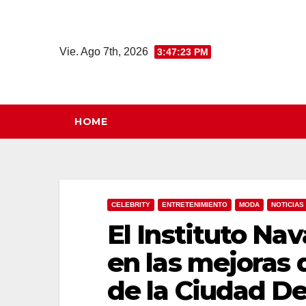
Saltar
al
contenido
Vie. Ago 7th, 2026
3:47:24 PM
HOME
CELEBRITY
ENTRETENIMIENTO
MODA
NOTICIAS
El Instituto Na
en las mejoras 
de la Ciudad D