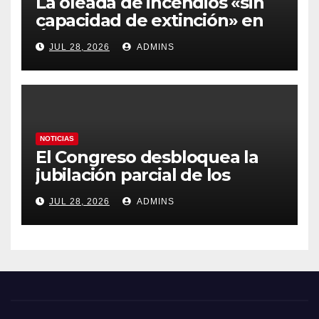
La oleada de incendios «sin
capacidad de extinción» en
Ávila y al oeste de Madrid
JUL 28, 2026
ADMINS
obliga a declarar la
emergencia nacional
NOTICIAS
El Congreso desbloquea la
jubilación parcial de los
trabajadores laborales del
JUL 28, 2026
ADMINS
sector público