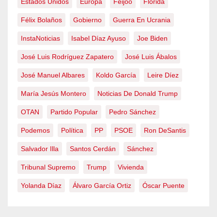
Estados Unidos
Europa
Feijóo
Florida
Félix Bolaños
Gobierno
Guerra En Ucrania
InstaNoticias
Isabel Díaz Ayuso
Joe Biden
José Luis Rodríguez Zapatero
José Luis Ábalos
José Manuel Albares
Koldo García
Leire Díez
María Jesús Montero
Noticias De Donald Trump
OTAN
Partido Popular
Pedro Sánchez
Podemos
Política
PP
PSOE
Ron DeSantis
Salvador Illa
Santos Cerdán
Sánchez
Tribunal Supremo
Trump
Vivienda
Yolanda Díaz
Álvaro García Ortiz
Óscar Puente