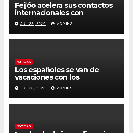
Feijóo acelera sus contactos
internacionales con
Latinoamérica como socio
JUL 28, 2026
ADMINS
prioritario en su agenda de
gobierno
NOTICIAS
Los españoles se van de
vacaciones con los
carburantes hasta un 21%
JUL 28, 2026
ADMINS
más caros que el año pasado
y los hoteles disparados
NOTICIAS