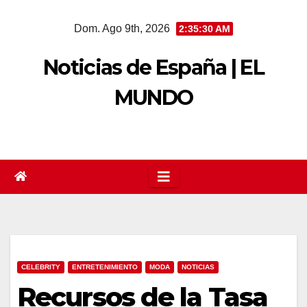
Saltar
Dom. Ago 9th, 2026
2:35:31 AM
al
contenido
Noticias de España | EL
MUNDO
CELEBRITY
ENTRETENIMIENTO
MODA
NOTICIAS
Recursos de la Tasa