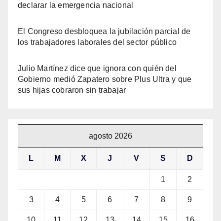
declarar la emergencia nacional
El Congreso desbloquea la jubilación parcial de
los trabajadores laborales del sector público
Julio Martínez dice que ignora con quién del
Gobierno medió Zapatero sobre Plus Ultra y que
sus hijas cobraron sin trabajar
agosto 2026
L
M
X
J
V
S
D
1
2
3
4
5
6
7
8
9
10
11
12
13
14
15
16