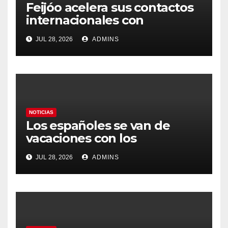
Feijóo acelera sus contactos
internacionales con
Latinoamérica como socio
JUL 28, 2026
ADMINS
prioritario en su agenda de
gobierno
NOTICIAS
Los españoles se van de
vacaciones con los
carburantes hasta un 21%
JUL 28, 2026
ADMINS
más caros que el año pasado
y los hoteles disparados