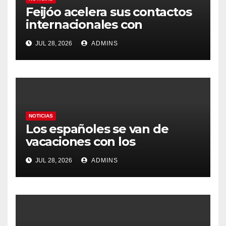
Feijóo acelera sus contactos
internacionales con
Latinoamérica como socio
JUL 28, 2026
ADMINS
prioritario en su agenda de
gobierno
NOTICIAS
Los españoles se van de
vacaciones con los
carburantes hasta un 21%
JUL 28, 2026
ADMINS
más caros que el año pasado
y los hoteles disparados