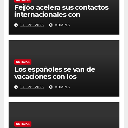
Feijóo acelera sus contactos
internacionales con
Latinoamérica como socio
JUL 28, 2026
ADMINS
prioritario en su agenda de
gobierno
NOTICIAS
Los españoles se van de
vacaciones con los
carburantes hasta un 21%
JUL 28, 2026
ADMINS
más caros que el año pasado
y los hoteles disparados
NOTICIAS