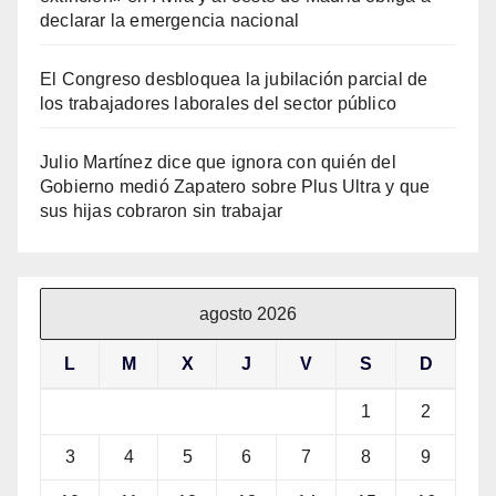
declarar la emergencia nacional
El Congreso desbloquea la jubilación parcial de
los trabajadores laborales del sector público
Julio Martínez dice que ignora con quién del
Gobierno medió Zapatero sobre Plus Ultra y que
sus hijas cobraron sin trabajar
agosto 2026
L
M
X
J
V
S
D
1
2
3
4
5
6
7
8
9