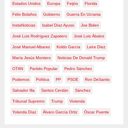
Estados Unidos
Europa
Feijóo
Florida
Félix Bolaños
Gobierno
Guerra En Ucrania
InstaNoticias
Isabel Díaz Ayuso
Joe Biden
José Luis Rodríguez Zapatero
José Luis Ábalos
José Manuel Albares
Koldo García
Leire Díez
María Jesús Montero
Noticias De Donald Trump
OTAN
Partido Popular
Pedro Sánchez
Podemos
Política
PP
PSOE
Ron DeSantis
Salvador Illa
Santos Cerdán
Sánchez
Tribunal Supremo
Trump
Vivienda
Yolanda Díaz
Álvaro García Ortiz
Óscar Puente