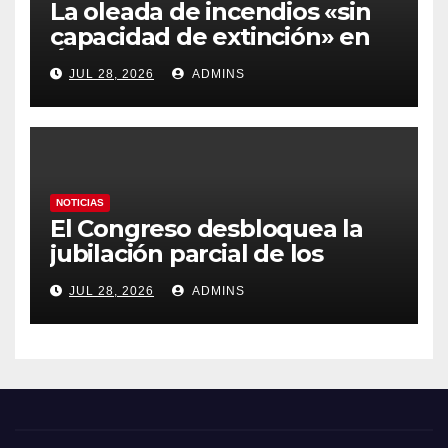
La oleada de incendios «sin
capacidad de extinción» en
Ávila y al oeste de Madrid
JUL 28, 2026
ADMINS
obliga a declarar la
emergencia nacional
NOTICIAS
El Congreso desbloquea la
jubilación parcial de los
trabajadores laborales del
JUL 28, 2026
ADMINS
sector público