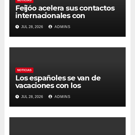
NOTICIAS
Feijóo acelera sus contactos
internacionales con
Latinoamérica como socio
JUL 28, 2026
ADMINS
prioritario en su agenda de
gobierno
NOTICIAS
Los españoles se van de
vacaciones con los
carburantes hasta un 21%
JUL 28, 2026
ADMINS
más caros que el año pasado
y los hoteles disparados