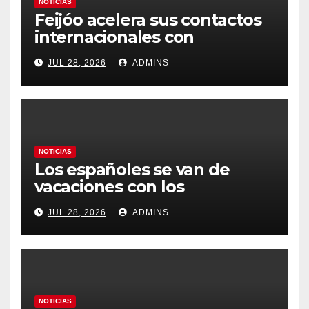
NOTICIAS
Feijóo acelera sus contactos
internacionales con
Latinoamérica como socio
JUL 28, 2026
ADMINS
prioritario en su agenda de
gobierno
NOTICIAS
Los españoles se van de
vacaciones con los
carburantes hasta un 21%
JUL 28, 2026
ADMINS
más caros que el año pasado
y los hoteles disparados
NOTICIAS