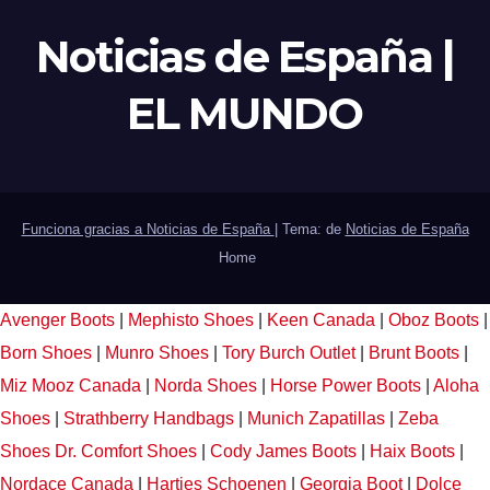
Noticias de España |
EL MUNDO
Funciona gracias a Noticias de España
|
Tema: de
Noticias de España
Home
Avenger Boots
|
Mephisto Shoes
|
Keen Canada
|
Oboz Boots
|
Born Shoes
|
Munro Shoes
|
Tory Burch Outlet
|
Brunt Boots
|
Miz Mooz Canada
|
Norda Shoes
|
Horse Power Boots
|
Aloha
Shoes
|
Strathberry Handbags
|
Munich Zapatillas
|
Zeba
Shoes
Dr. Comfort Shoes
|
Cody James Boots
|
Haix Boots
|
Nordace Canada
|
Hartjes Schoenen
|
Georgia Boot
|
Dolce