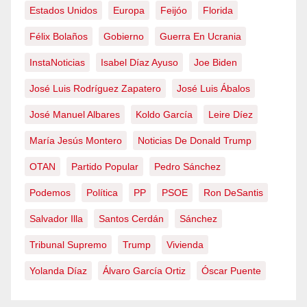
Estados Unidos
Europa
Feijóo
Florida
Félix Bolaños
Gobierno
Guerra En Ucrania
InstaNoticias
Isabel Díaz Ayuso
Joe Biden
José Luis Rodríguez Zapatero
José Luis Ábalos
José Manuel Albares
Koldo García
Leire Díez
María Jesús Montero
Noticias De Donald Trump
OTAN
Partido Popular
Pedro Sánchez
Podemos
Política
PP
PSOE
Ron DeSantis
Salvador Illa
Santos Cerdán
Sánchez
Tribunal Supremo
Trump
Vivienda
Yolanda Díaz
Álvaro García Ortiz
Óscar Puente