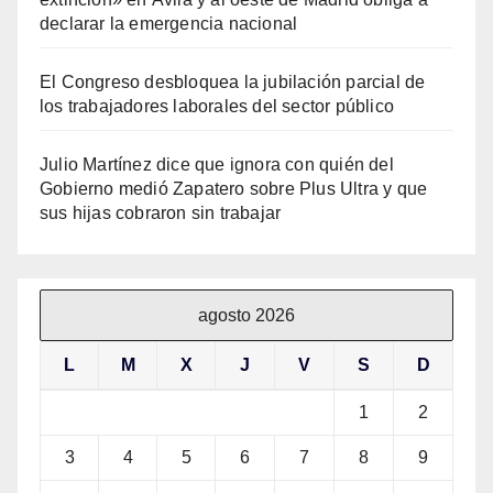
declarar la emergencia nacional
El Congreso desbloquea la jubilación parcial de
los trabajadores laborales del sector público
Julio Martínez dice que ignora con quién del
Gobierno medió Zapatero sobre Plus Ultra y que
sus hijas cobraron sin trabajar
agosto 2026
L
M
X
J
V
S
D
1
2
3
4
5
6
7
8
9