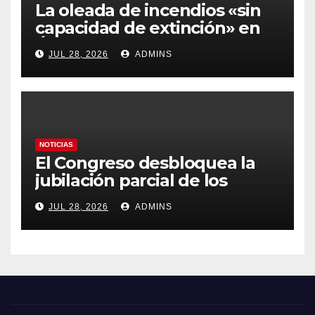
La oleada de incendios «sin
capacidad de extinción» en
Ávila y al oeste de Madrid
JUL 28, 2026
ADMINS
obliga a declarar la
emergencia nacional
NOTICIAS
El Congreso desbloquea la
jubilación parcial de los
trabajadores laborales del
JUL 28, 2026
ADMINS
sector público