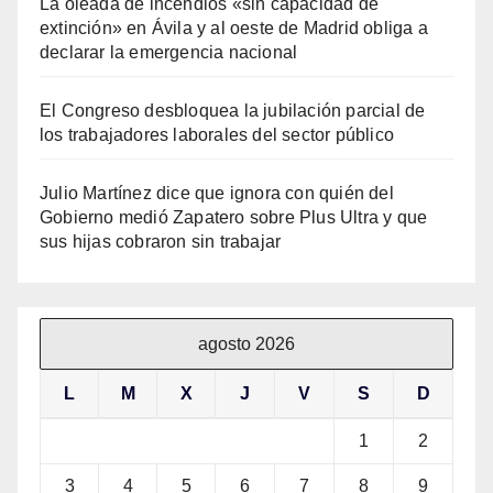
La oleada de incendios «sin capacidad de
extinción» en Ávila y al oeste de Madrid obliga a
declarar la emergencia nacional
El Congreso desbloquea la jubilación parcial de
los trabajadores laborales del sector público
Julio Martínez dice que ignora con quién del
Gobierno medió Zapatero sobre Plus Ultra y que
sus hijas cobraron sin trabajar
agosto 2026
L
M
X
J
V
S
D
1
2
3
4
5
6
7
8
9