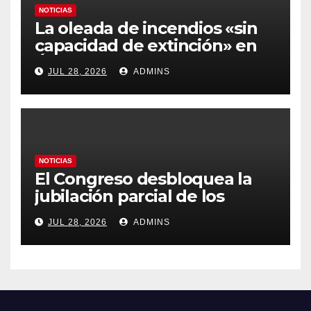
NOTICIAS
La oleada de incendios «sin
capacidad de extinción» en
Ávila y al oeste de Madrid
JUL 28, 2026
ADMINS
obliga a declarar la
emergencia nacional
NOTICIAS
El Congreso desbloquea la
jubilación parcial de los
trabajadores laborales del
JUL 28, 2026
ADMINS
sector público