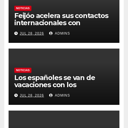
NOTICIAS
Feijóo acelera sus contactos
internacionales con
Latinoamérica como socio
JUL 28, 2026
ADMINS
prioritario en su agenda de
gobierno
NOTICIAS
Los españoles se van de
vacaciones con los
carburantes hasta un 21%
JUL 28, 2026
ADMINS
más caros que el año pasado
y los hoteles disparados