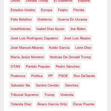
DANA
Donald Trump
El Gobierno
España
Estados Unidos
Europa
Feijóo
Florida
Félix Bolaños
Gobierno
Guerra En Ucrania
InstaNoticias
Isabel Díaz Ayuso
Joe Biden
José Luis Rodríguez Zapatero
José Luis Ábalos
José Manuel Albares
Koldo García
Leire Díez
María Jesús Montero
Noticias De Donald Trump
OTAN
Partido Popular
Pedro Sánchez
Podemos
Política
PP
PSOE
Ron DeSantis
Salvador Illa
Santos Cerdán
Sánchez
Tribunal Supremo
Trump
Vivienda
Yolanda Díaz
Álvaro García Ortiz
Óscar Puente