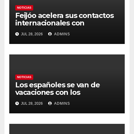
NOTICIAS
Feijóo acelera sus contactos
internacionales con
Latinoamérica como socio
JUL 28, 2026
ADMINS
prioritario en su agenda de
gobierno
NOTICIAS
Los españoles se van de
vacaciones con los
carburantes hasta un 21%
JUL 28, 2026
ADMINS
más caros que el año pasado
y los hoteles disparados