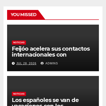
YOU MISSED
NOTICIAS
Feijóo acelera sus contactos
internacionales con
Latinoamérica como socio
JUL 28, 2026
ADMINS
prioritario en su agenda de
gobierno
NOTICIAS
Los españoles se van de
vacaciones con los