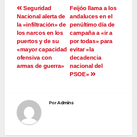
Navegación
Seguridad
Feijóo llama a los
Nacional alerta de
andaluces en el
de
la «infiltración» de
penúltimo día de
entradas
los narcos en los
campaña a «ir a
puertos y de su
por todas» para
«mayor capacidad
evitar «la
ofensiva con
decadencia
armas de guerra»
nacional del
PSOE»
Por
Admins