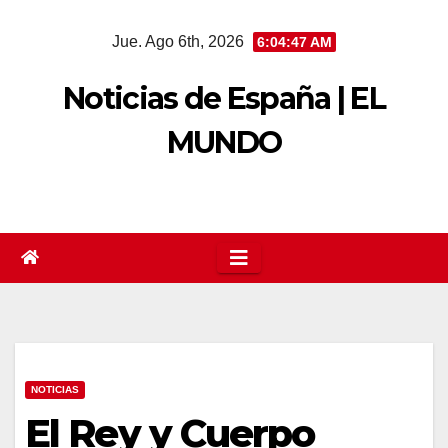
Saltar
Jue. Ago 6th, 2026
6:04:48 AM
al
contenido
Noticias de España | EL
MUNDO
NOTICIAS
El Rey y Cuerpo