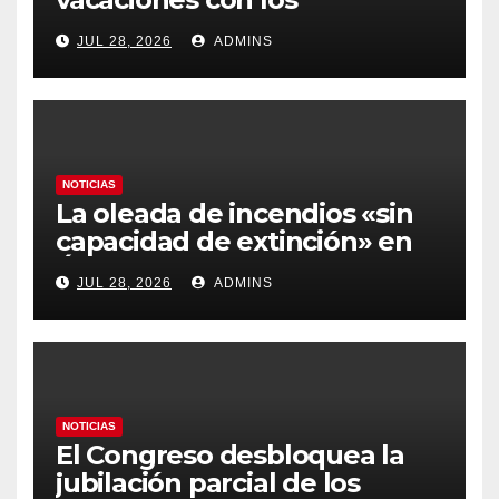
carburantes hasta un 21%
JUL 28, 2026
ADMINS
más caros que el año pasado
y los hoteles disparados
NOTICIAS
La oleada de incendios «sin
capacidad de extinción» en
Ávila y al oeste de Madrid
JUL 28, 2026
ADMINS
obliga a declarar la
emergencia nacional
NOTICIAS
El Congreso desbloquea la
jubilación parcial de los