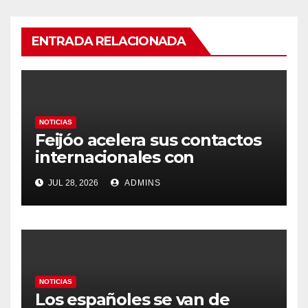
ENTRADA RELACIONADA
NOTICIAS
Feijóo acelera sus contactos
internacionales con
Latinoamérica como socio
JUL 28, 2026
ADMINS
prioritario en su agenda de
gobierno
NOTICIAS
Los españoles se van de