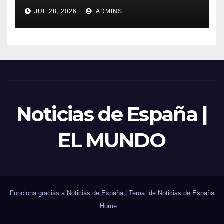
trabajadores laborales del
JUL 28, 2026
ADMINS
sector público
Noticias de España |
EL MUNDO
Funciona gracias a Noticias de España
|
Tema: de
Noticias de España
Home