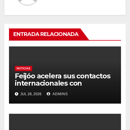
ENTRADA RELACIONADA
NOTICIAS
Feijóo acelera sus contactos
internacionales con
Latinoamérica como socio
JUL 28, 2026
ADMINS
prioritario en su agenda de
gobierno