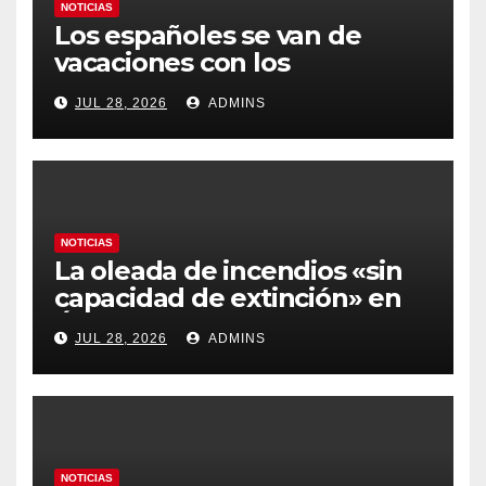
NOTICIAS
Los españoles se van de
vacaciones con los
carburantes hasta un 21%
JUL 28, 2026
ADMINS
más caros que el año pasado
y los hoteles disparados
NOTICIAS
La oleada de incendios «sin
capacidad de extinción» en
Ávila y al oeste de Madrid
JUL 28, 2026
ADMINS
obliga a declarar la
emergencia nacional
NOTICIAS