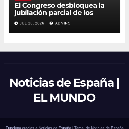
El Congreso desbloquea la
jubilación parcial de los
trabajadores laborales del
JUL 28, 2026
ADMINS
sector público
Noticias de España |
EL MUNDO
Funciona gracias a Noticias de España
|
Tema: de
Noticias de España