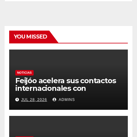
YOU MISSED
NOTICIAS
Feijóo acelera sus contactos
internacionales con
Latinoamérica como socio
JUL 28, 2026
ADMINS
prioritario en su agenda de
gobierno