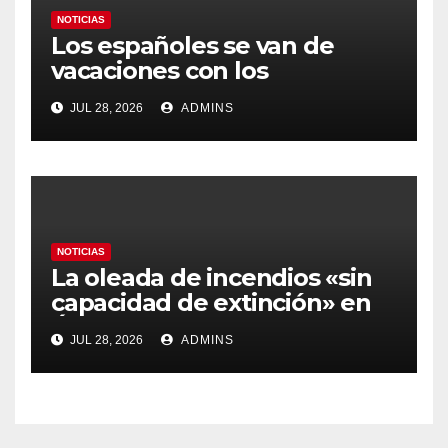
NOTICIAS
Los españoles se van de
vacaciones con los
carburantes hasta un 21%
JUL 28, 2026
ADMINS
más caros que el año pasado
y los hoteles disparados
NOTICIAS
La oleada de incendios «sin
capacidad de extinción» en
Ávila y al oeste de Madrid
JUL 28, 2026
ADMINS
obliga a declarar la
emergencia nacional