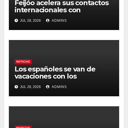
Feijóo acelera sus contactos
internacionales con
Latinoamérica como socio
JUL 28, 2026
ADMINS
prioritario en su agenda de
gobierno
NOTICIAS
Los españoles se van de
vacaciones con los
carburantes hasta un 21%
JUL 28, 2026
ADMINS
más caros que el año pasado
y los hoteles disparados
NOTICIAS