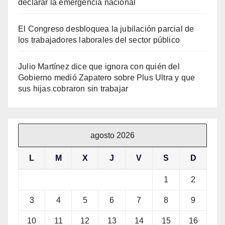
declarar la emergencia nacional
El Congreso desbloquea la jubilación parcial de
los trabajadores laborales del sector público
Julio Martínez dice que ignora con quién del
Gobierno medió Zapatero sobre Plus Ultra y que
sus hijas cobraron sin trabajar
agosto 2026
L
M
X
J
V
S
D
1
2
3
4
5
6
7
8
9
10
11
12
13
14
15
16