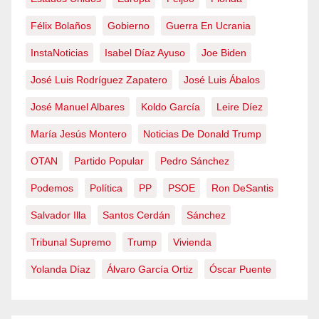
Félix Bolaños
Gobierno
Guerra En Ucrania
InstaNoticias
Isabel Díaz Ayuso
Joe Biden
José Luis Rodríguez Zapatero
José Luis Ábalos
José Manuel Albares
Koldo García
Leire Díez
María Jesús Montero
Noticias De Donald Trump
OTAN
Partido Popular
Pedro Sánchez
Podemos
Política
PP
PSOE
Ron DeSantis
Salvador Illa
Santos Cerdán
Sánchez
Tribunal Supremo
Trump
Vivienda
Yolanda Díaz
Álvaro García Ortiz
Óscar Puente