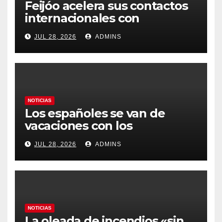
Feijóo acelera sus contactos
internacionales con
Latinoamérica como socio
JUL 28, 2026
ADMINS
prioritario en su agenda de
gobierno
NOTICIAS
Los españoles se van de
vacaciones con los
carburantes hasta un 21%
JUL 28, 2026
ADMINS
más caros que el año pasado
y los hoteles disparados
NOTICIAS
La oleada de incendios «sin