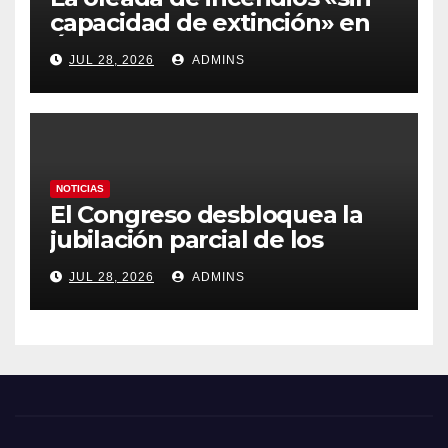
capacidad de extinción» en
Ávila y al oeste de Madrid
JUL 28, 2026
ADMINS
obliga a declarar la
emergencia nacional
NOTICIAS
El Congreso desbloquea la
jubilación parcial de los
trabajadores laborales del
JUL 28, 2026
ADMINS
sector público