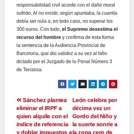
responsabilidad civil acorde con el daño moral
sufrido. Al no existir, según apuntaba, la cuantía
debía ser nula o, en todo caso, no superar los
300 euros. Con todo,
el Supremo desestima el
recurso del hombre
y confirma de esta forma
la sentencia de la Audiencia Provincial de
Barcelona, que dio validez a su vez al fallo
dictado por el Juzgado de lo Penal Número 3
de Terrassa.
Navegación
Sánchez plantea
León celebra por
eliminar el IRPF a
décima vez un
de
quien alquile con el
Gordo del Niño y
entradas
índice de referencia
la suerte sonríe a
y doblar impuestos a
la zona cero de