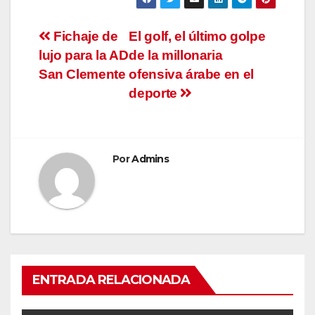
Navegación
Fichaje de
El golf, el último golpe
lujo para la AD
de la millonaria
de
San Clemente
ofensiva árabe en el
entradas
deporte
Por
Admins
ENTRADA RELACIONADA