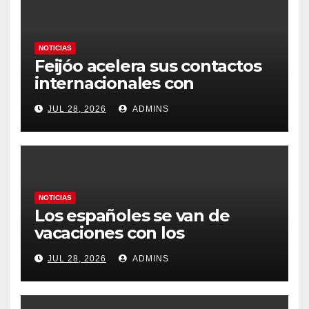
NOTICIAS
Feijóo acelera sus contactos
internacionales con
Latinoamérica como socio
JUL 28, 2026
ADMINS
prioritario en su agenda de
gobierno
NOTICIAS
Los españoles se van de
vacaciones con los
carburantes hasta un 21%
JUL 28, 2026
ADMINS
más caros que el año pasado
y los hoteles disparados