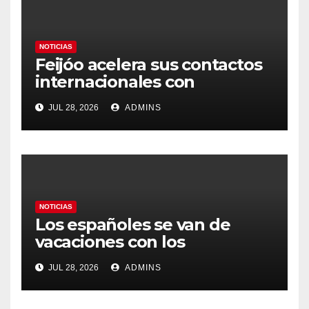
NOTICIAS
Feijóo acelera sus contactos
internacionales con
Latinoamérica como socio
JUL 28, 2026
ADMINS
prioritario en su agenda de
gobierno
NOTICIAS
Los españoles se van de
vacaciones con los
carburantes hasta un 21%
JUL 28, 2026
ADMINS
más caros que el año pasado
y los hoteles disparados