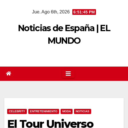
Saltar
Jue. Ago 6th, 2026
6:51:45 PM
al
contenido
Noticias de España | EL
MUNDO
CELEBRITY
ENTRETENIMIENTO
MODA
NOTICIAS
El Tour Universo