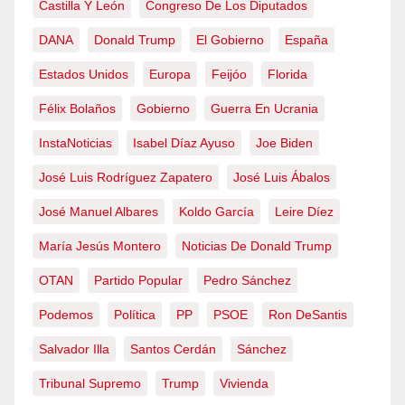
Castilla Y León
Congreso De Los Diputados
DANA
Donald Trump
El Gobierno
España
Estados Unidos
Europa
Feijóo
Florida
Félix Bolaños
Gobierno
Guerra En Ucrania
InstaNoticias
Isabel Díaz Ayuso
Joe Biden
José Luis Rodríguez Zapatero
José Luis Ábalos
José Manuel Albares
Koldo García
Leire Díez
María Jesús Montero
Noticias De Donald Trump
OTAN
Partido Popular
Pedro Sánchez
Podemos
Política
PP
PSOE
Ron DeSantis
Salvador Illa
Santos Cerdán
Sánchez
Tribunal Supremo
Trump
Vivienda