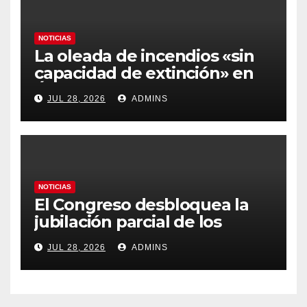
NOTICIAS
La oleada de incendios «sin
capacidad de extinción» en
Ávila y al oeste de Madrid
JUL 28, 2026
ADMINS
obliga a declarar la
emergencia nacional
NOTICIAS
El Congreso desbloquea la
jubilación parcial de los
trabajadores laborales del
JUL 28, 2026
ADMINS
sector público