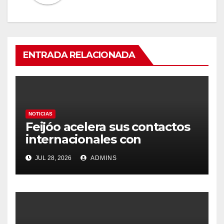
ENTRADA RELACIONADA
NOTICIAS
Feijóo acelera sus contactos
internacionales con
Latinoamérica como socio
JUL 28, 2026
ADMINS
prioritario en su agenda de
gobierno