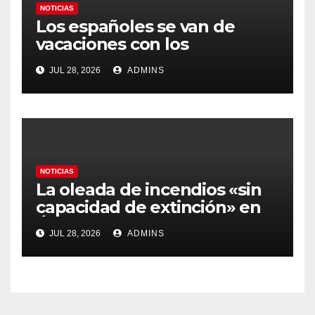
NOTICIAS
Los españoles se van de
vacaciones con los
carburantes hasta un 21%
JUL 28, 2026
ADMINS
más caros que el año pasado
y los hoteles disparados
NOTICIAS
La oleada de incendios «sin
capacidad de extinción» en
Ávila y al oeste de Madrid
JUL 28, 2026
ADMINS
obliga a declarar la
emergencia nacional