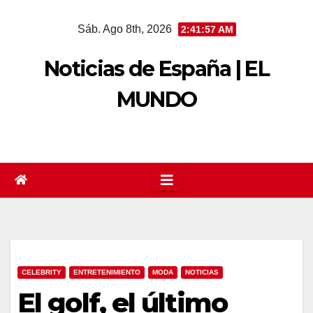
Saltar
Sáb. Ago 8th, 2026
2:41:58 AM
al
contenido
Noticias de España | EL
MUNDO
CELEBRITY
ENTRETENIMIENTO
MODA
NOTICIAS
El golf, el último