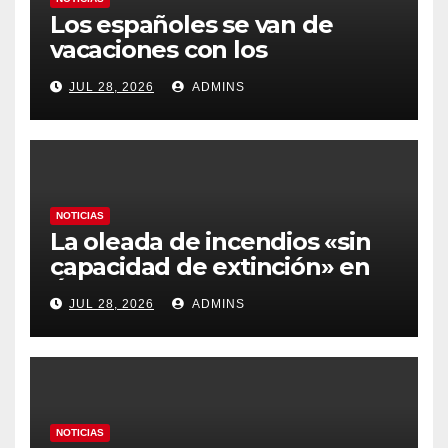
Los españoles se van de
vacaciones con los
carburantes hasta un 21%
JUL 28, 2026
ADMINS
más caros que el año pasado
y los hoteles disparados
NOTICIAS
La oleada de incendios «sin
capacidad de extinción» en
Ávila y al oeste de Madrid
JUL 28, 2026
ADMINS
obliga a declarar la
emergencia nacional
NOTICIAS