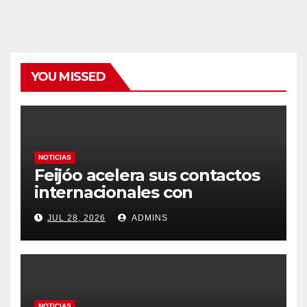
YOU MISSED
NOTICIAS
Feijóo acelera sus contactos
internacionales con
Latinoamérica como socio
JUL 28, 2026
ADMINS
prioritario en su agenda de
gobierno
NOTICIAS