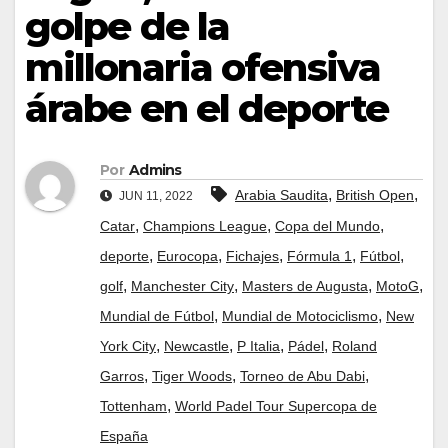
golpe de la
millonaria ofensiva
árabe en el deporte
Por
Admins
,
,
Arabia Saudita
British Open
JUN 11, 2022
,
,
,
Catar
Champions League
Copa del Mundo
,
,
,
,
,
deporte
Eurocopa
Fichajes
Fórmula 1
Fútbol
,
,
,
,
golf
Manchester City
Masters de Augusta
MotoG
,
,
Mundial de Fútbol
Mundial de Motociclismo
New
,
,
,
,
York City
Newcastle
P Italia
Pádel
Roland
,
,
,
Garros
Tiger Woods
Torneo de Abu Dabi
,
Tottenham
World Padel Tour Supercopa de
España