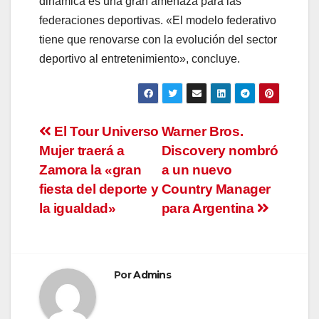
dinámica es una gran amenaza para las
federaciones deportivas. «El modelo federativo
tiene que renovarse con la evolución del sector
deportivo al entretenimiento», concluye.
Navegación
El Tour Universo
Warner Bros.
Mujer traerá a
Discovery nombró
de
Zamora la «gran
a un nuevo
entradas
fiesta del deporte y
Country Manager
la igualdad»
para Argentina
Por
Admins