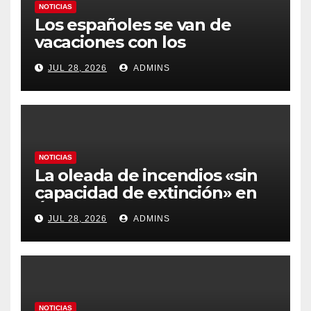
NOTICIAS
Los españoles se van de
vacaciones con los
carburantes hasta un 21%
JUL 28, 2026
ADMINS
más caros que el año pasado
y los hoteles disparados
NOTICIAS
La oleada de incendios «sin
capacidad de extinción» en
Ávila y al oeste de Madrid
JUL 28, 2026
ADMINS
obliga a declarar la
emergencia nacional
NOTICIAS