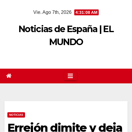
Saltar
Vie. Ago 7th, 2026
4:31:09 AM
al
contenido
Noticias de España | EL
MUNDO
NOTICIAS
Errejón dimite y deja