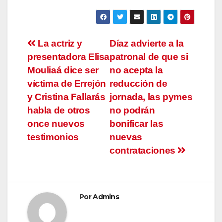
Navegación
La actriz y
Díaz advierte a la
presentadora Elisa
patronal de que si
de
Mouliaá dice ser
no acepta la
entradas
víctima de Errejón
reducción de
y Cristina Fallarás
jornada, las pymes
habla de otros
no podrán
once nuevos
bonificar las
testimonios
nuevas
contrataciones
Por
Admins