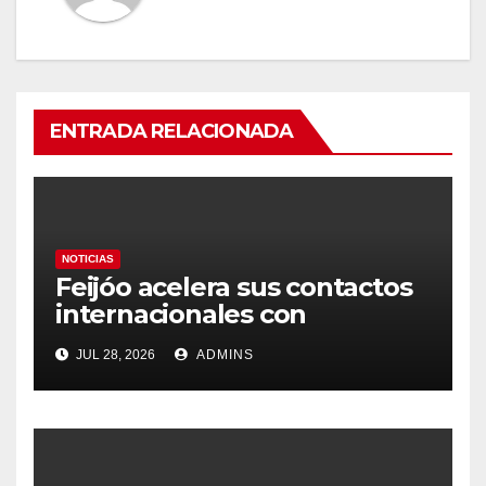
ENTRADA RELACIONADA
NOTICIAS
Feijóo acelera sus contactos
internacionales con
Latinoamérica como socio
JUL 28, 2026
ADMINS
prioritario en su agenda de
gobierno