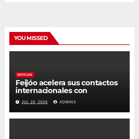
YOU MISSED
NOTICIAS
Feijóo acelera sus contactos
internacionales con
Latinoamérica como socio
JUL 28, 2026
ADMINS
prioritario en su agenda de
gobierno