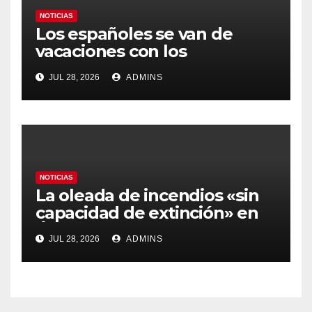
NOTICIAS
Los españoles se van de
vacaciones con los
carburantes hasta un 21%
JUL 28, 2026
ADMINS
más caros que el año pasado
y los hoteles disparados
NOTICIAS
La oleada de incendios «sin
capacidad de extinción» en
Ávila y al oeste de Madrid
JUL 28, 2026
ADMINS
obliga a declarar la
emergencia nacional