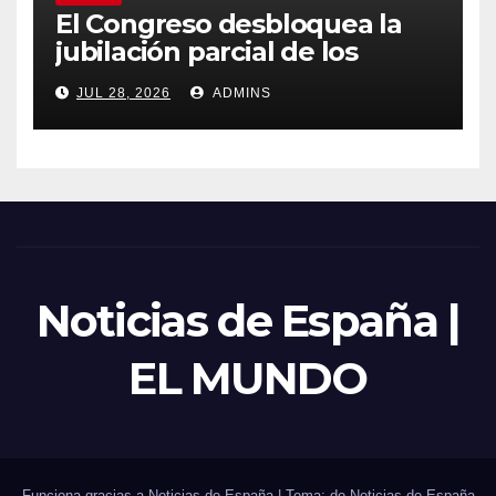
El Congreso desbloquea la
jubilación parcial de los
trabajadores laborales del
JUL 28, 2026
ADMINS
sector público
Noticias de España |
EL MUNDO
Funciona gracias a Noticias de España
|
Tema: de
Noticias de España